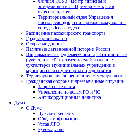
Филиал ФБУЗ «Центр гигиены и
эпидемиологии в Приморском крае в
г.Лесозаводске»
Территориальный отдел Управления
Роспотребнадзора по Приморскому краю в
городе Лесозаводске
Расписание пассажирского транспорта
Градостроительство
Открытые данные
Памятные даты военной истории России
Информация о среднемесячной заработной плате
руководителей, их заместителей и главных
бухгалтеров муниципальных учреждений и
муниципальных унитарных предприятий
Территориальное общественное самоуправление
Гражданская оборона и чрезвычайные ситуации
Защита населения
Управление по делам ГО и ЧС
Антикоррупционная политика
Дума
О Думе
Думский вестник
Общая информация
Устав ЛГО
Руководство