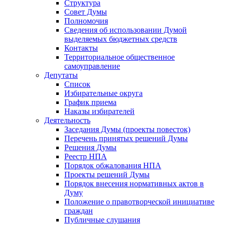
Структура
Совет Думы
Полномочия
Сведения об использовании Думой
выделяемых бюджетных средств
Контакты
Территориальное общественное
самоуправление
Депутаты
Список
Избирательные округа
График приема
Наказы избирателей
Деятельность
Заседания Думы (проекты повесток)
Перечень принятых решений Думы
Решения Думы
Реестр НПА
Порядок обжалования НПА
Проекты решений Думы
Порядок внесения нормативных актов в
Думу
Положение о правотворческой инициативе
граждан
Публичные слушания