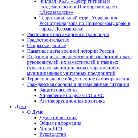
Филиал ФБУЗ «Центр гигиены и
эпидемиологии в Приморском крае в
г.Лесозаводске»
Территориальный отдел Управления
Роспотребнадзора по Приморскому краю в
городе Лесозаводске
Расписание пассажирского транспорта
Градостроительство
Открытые данные
Памятные даты военной истории России
Информация о среднемесячной заработной плате
руководителей, их заместителей и главных
бухгалтеров муниципальных учреждений и
муниципальных унитарных предприятий
Территориальное общественное самоуправление
Гражданская оборона и чрезвычайные ситуации
Защита населения
Управление по делам ГО и ЧС
Антикоррупционная политика
Дума
О Думе
Думский вестник
Общая информация
Устав ЛГО
Руководство