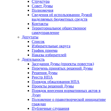
Структура
Совет Думы
Полномочия
Сведения об использовании Думой
выделяемых бюджетных средств
Контакты
Территориальное общественное
самоуправление
Депутаты
Список
Избирательные округа
График приема
Наказы избирателей
Деятельность
Заседания Думы (проекты повесток)
Перечень принятых решений Думы
Решения Думы
Реестр НПА
Порядок обжалования НПА
Проекты решений Думы
Порядок внесения нормативных актов в
Думу
Положение о правотворческой инициативе
граждан
Публичные слушания