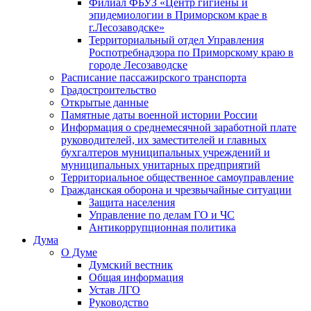
Филиал ФБУЗ «Центр гигиены и
эпидемиологии в Приморском крае в
г.Лесозаводске»
Территориальный отдел Управления
Роспотребнадзора по Приморскому краю в
городе Лесозаводске
Расписание пассажирского транспорта
Градостроительство
Открытые данные
Памятные даты военной истории России
Информация о среднемесячной заработной плате
руководителей, их заместителей и главных
бухгалтеров муниципальных учреждений и
муниципальных унитарных предприятий
Территориальное общественное самоуправление
Гражданская оборона и чрезвычайные ситуации
Защита населения
Управление по делам ГО и ЧС
Антикоррупционная политика
Дума
О Думе
Думский вестник
Общая информация
Устав ЛГО
Руководство