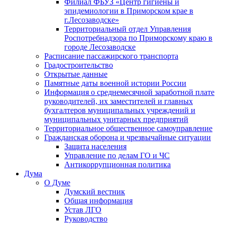
Филиал ФБУЗ «Центр гигиены и
эпидемиологии в Приморском крае в
г.Лесозаводске»
Территориальный отдел Управления
Роспотребнадзора по Приморскому краю в
городе Лесозаводске
Расписание пассажирского транспорта
Градостроительство
Открытые данные
Памятные даты военной истории России
Информация о среднемесячной заработной плате
руководителей, их заместителей и главных
бухгалтеров муниципальных учреждений и
муниципальных унитарных предприятий
Территориальное общественное самоуправление
Гражданская оборона и чрезвычайные ситуации
Защита населения
Управление по делам ГО и ЧС
Антикоррупционная политика
Дума
О Думе
Думский вестник
Общая информация
Устав ЛГО
Руководство