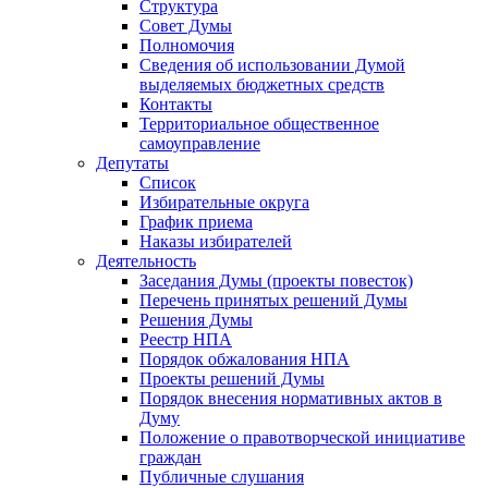
Структура
Совет Думы
Полномочия
Сведения об использовании Думой
выделяемых бюджетных средств
Контакты
Территориальное общественное
самоуправление
Депутаты
Список
Избирательные округа
График приема
Наказы избирателей
Деятельность
Заседания Думы (проекты повесток)
Перечень принятых решений Думы
Решения Думы
Реестр НПА
Порядок обжалования НПА
Проекты решений Думы
Порядок внесения нормативных актов в
Думу
Положение о правотворческой инициативе
граждан
Публичные слушания