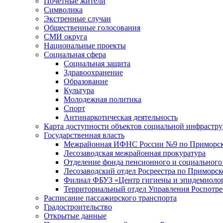
Почетные жители
Символика
Экстренные случаи
Общественные голосования
СМИ округа
Национальные проекты
Социальная сфера
Социальная защита
Здравоохранение
Образование
Культура
Молодежная политика
Спорт
Антинаркотическая деятельность
Карта доступности объектов социальной инфрастр
Государственная власть
Межрайонная ИФНС России №9 по Приморск
Лесозаводская межрайонная прокуратура
Отделение фонда пенсионного и социального
Лесозаводский отдел Росреестра по Приморс
Филиал ФБУЗ «Центр гигиены и эпидемиологи
Территориальный отдел Управления Роспотре
Расписание пассажирского транспорта
Градостроительство
Открытые данные