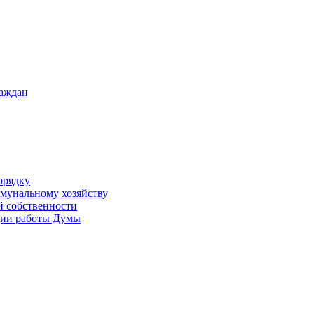
раждан
орядку
ммунальному хозяйству
й собственности
ации работы Думы