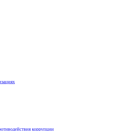
изациях
ротиводействия коррупции