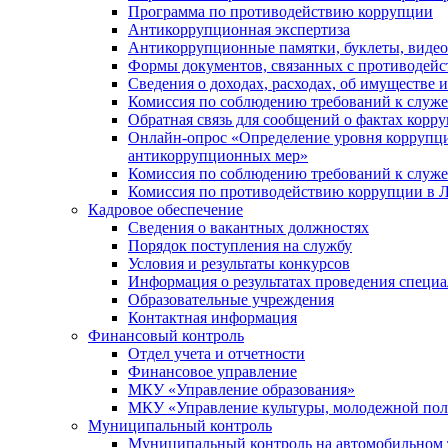
Программа по противодействию коррупции
Антикоррупционная экспертиза
Антикоррупционные памятки, буклеты, виде
Формы документов, связанных с противодейс
Сведения о доходах, расходах, об имуществе 
Комиссия по соблюдению требований к служ
Обратная связь для сообщений о фактах корр
Онлайн-опрос «Определение уровня коррупци
антикоррупционных мер»
Комиссия по соблюдению требований к служ
Комиссия по противодействию коррупции в Л
Кадровое обеспечение
Сведения о вакантных должностях
Порядок поступления на службу
Условия и результаты конкурсов
Информация о результатах проведения специа
Образовательные учреждения
Контактная информация
Финансовый контроль
Отдел учета и отчетности
Финансовое управление
МКУ «Управление образования»
МКУ «Управление культуры, молодежной пол
Муниципальный контроль
Муниципальный контроль на автомобильном т