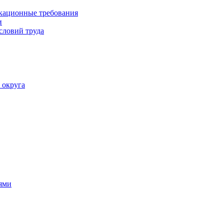
кационные требования
и
словий труда
 округа
ями