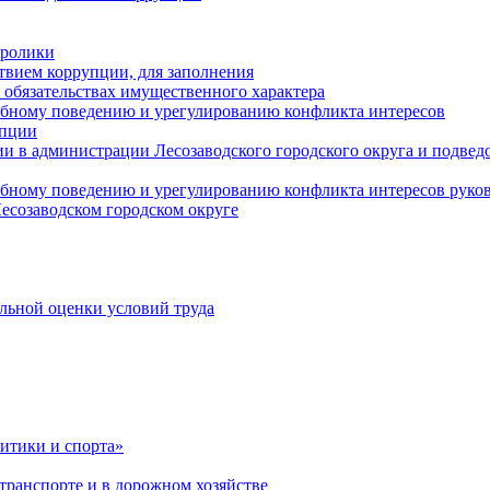
оролики
твием коррупции, для заполнения
и обязательствах имущественного характера
ебному поведению и урегулированию конфликта интересов
упции
и в администрации Лесозаводского городского округа и подве
ебному поведению и урегулированию конфликта интересов рук
есозаводском городском округе
льной оценки условий труда
итики и спорта»
ранспорте и в дорожном хозяйстве