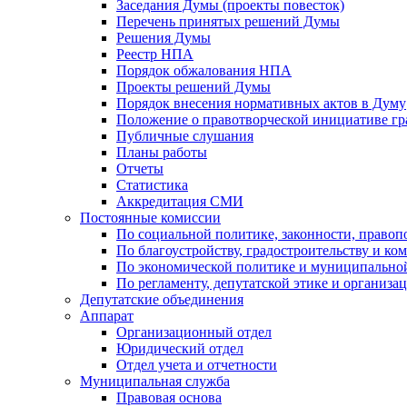
Заседания Думы (проекты повесток)
Перечень принятых решений Думы
Решения Думы
Реестр НПА
Порядок обжалования НПА
Проекты решений Думы
Порядок внесения нормативных актов в Думу
Положение о правотворческой инициативе г
Публичные слушания
Планы работы
Отчеты
Статистика
Аккредитация СМИ
Постоянные комиссии
По социальной политике, законности, правоп
По благоустройству, градостроительству и ко
По экономической политике и муниципально
По регламенту, депутатской этике и организ
Депутатские объединения
Аппарат
Организационный отдел
Юридический отдел
Отдел учета и отчетности
Муниципальная служба
Правовая основа