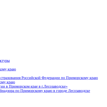
уктуры
ому краю
 страхования Российской Федерации по Приморскому краю
кому краю
и в Приморском крае в г.Лесозаводске»
бнадзора по Приморскому краю в городе Лесозаводске