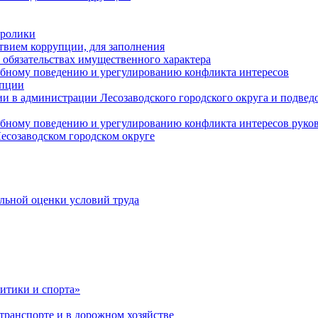
оролики
твием коррупции, для заполнения
и обязательствах имущественного характера
ебному поведению и урегулированию конфликта интересов
упции
и в администрации Лесозаводского городского округа и подве
ебному поведению и урегулированию конфликта интересов рук
есозаводском городском округе
льной оценки условий труда
итики и спорта»
ранспорте и в дорожном хозяйстве