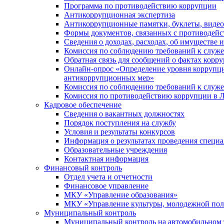
Программа по противодействию коррупции
Антикоррупционная экспертиза
Антикоррупционные памятки, буклеты, виде
Формы документов, связанных с противодейс
Сведения о доходах, расходах, об имуществе 
Комиссия по соблюдению требований к служ
Обратная связь для сообщений о фактах корр
Онлайн-опрос «Определение уровня коррупци
антикоррупционных мер»
Комиссия по соблюдению требований к служ
Комиссия по противодействию коррупции в Л
Кадровое обеспечение
Сведения о вакантных должностях
Порядок поступления на службу
Условия и результаты конкурсов
Информация о результатах проведения специа
Образовательные учреждения
Контактная информация
Финансовый контроль
Отдел учета и отчетности
Финансовое управление
МКУ «Управление образования»
МКУ «Управление культуры, молодежной пол
Муниципальный контроль
Муниципальный контроль на автомобильном т