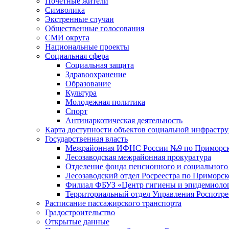
Почетные жители
Символика
Экстренные случаи
Общественные голосования
СМИ округа
Национальные проекты
Социальная сфера
Социальная защита
Здравоохранение
Образование
Культура
Молодежная политика
Спорт
Антинаркотическая деятельность
Карта доступности объектов социальной инфрастр
Государственная власть
Межрайонная ИФНС России №9 по Приморск
Лесозаводская межрайонная прокуратура
Отделение фонда пенсионного и социального
Лесозаводский отдел Росреестра по Приморс
Филиал ФБУЗ «Центр гигиены и эпидемиологи
Территориальный отдел Управления Роспотре
Расписание пассажирского транспорта
Градостроительство
Открытые данные