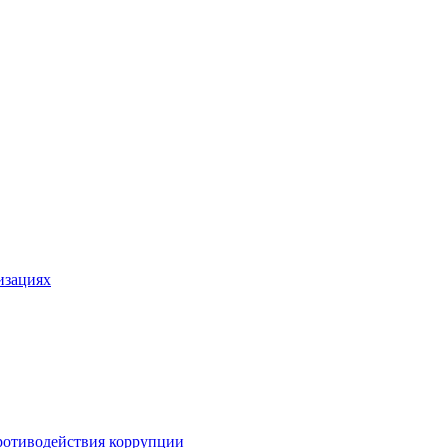
изациях
ротиводействия коррупции