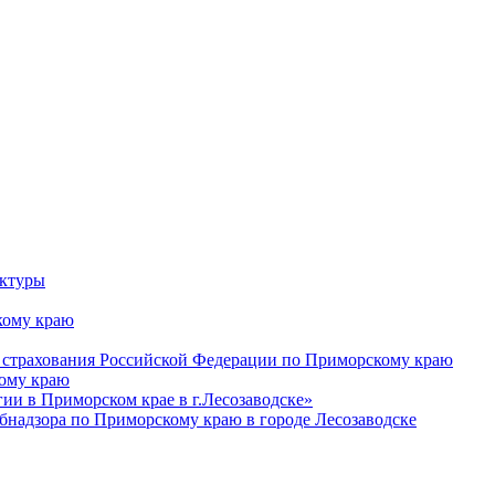
уктуры
ому краю
 страхования Российской Федерации по Приморскому краю
кому краю
и в Приморском крае в г.Лесозаводске»
бнадзора по Приморскому краю в городе Лесозаводске