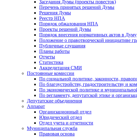
Заседания Думы (проекты повесток)
Перечень принятых решений Думы
Решения Думы
Реестр НПА
Порядок обжалования НПА
Проекты решений Думы
Порядок внесения нормативных актов в Думу
Положение о правотворческой инициативе г
Публичные слушания
Планы работы
Отчеты
Статистика
Аккредитация СМИ
Постоянные комиссии
По социальной политике, законности, правоп
По благоустройству, градостроительству и ко
По экономической политике и муниципально
По регламенту, депутатской этике и организ
Депутатские объединения
Аппарат
Организационный отдел
Юридический отдел
Отдел учета и отчетности
Муниципальная служба
Правовая основа