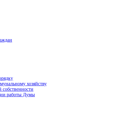
раждан
орядку
ммунальному хозяйству
й собственности
ации работы Думы