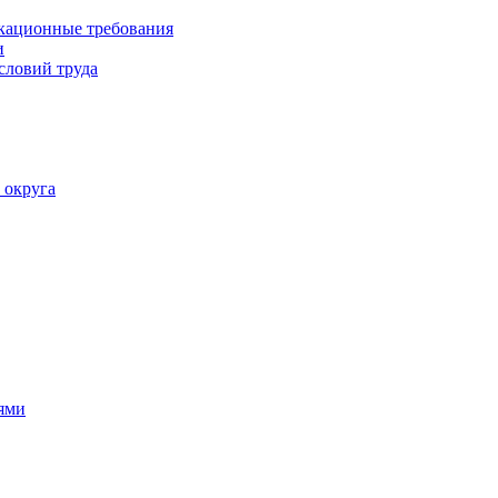
кационные требования
и
словий труда
 округа
ями