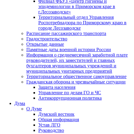
Филиал ФБУЗ «Центр гигиены и
эпидемиологии в Приморском крае в
г.Лесозаводске»
Территориальный отдел Управления
Роспотребнадзора по Приморскому краю в
городе Лесозаводске
Расписание пассажирского транспорта
Градостроительство
Открытые данные
Памятные даты военной истории России
Информация о среднемесячной заработной плате
руководителей, их заместителей и главных
бухгалтеров муниципальных учреждений и
муниципальных унитарных предприятий
Территориальное общественное самоуправление
Гражданская оборона и чрезвычайные ситуации
Защита населения
Управление по делам ГО и ЧС
Антикоррупционная политика
Дума
О Думе
Думский вестник
Общая информация
Устав ЛГО
Руководство