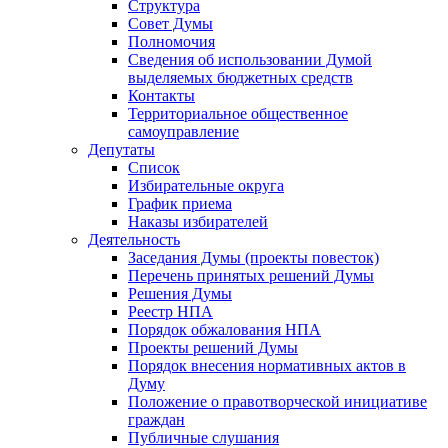
Структура
Совет Думы
Полномочия
Сведения об использовании Думой
выделяемых бюджетных средств
Контакты
Территориальное общественное
самоуправление
Депутаты
Список
Избирательные округа
График приема
Наказы избирателей
Деятельность
Заседания Думы (проекты повесток)
Перечень принятых решений Думы
Решения Думы
Реестр НПА
Порядок обжалования НПА
Проекты решений Думы
Порядок внесения нормативных актов в
Думу
Положение о правотворческой инициативе
граждан
Публичные слушания