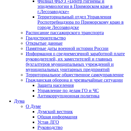
Филиал ФБУЗ «Центр гигиены и
эпидемиологии в Приморском крае в
г.Лесозаводске»
Территориальный отдел Управления
Роспотребнадзора по Приморскому краю в
городе Лесозаводске
Расписание пассажирского транспорта
Градостроительство
Открытые данные
Памятные даты военной истории России
Информация о среднемесячной заработной плате
руководителей, их заместителей и главных
бухгалтеров муниципальных учреждений и
муниципальных унитарных предприятий
Территориальное общественное самоуправление
Гражданская оборона и чрезвычайные ситуации
Защита населения
Управление по делам ГО и ЧС
Антикоррупционная политика
Дума
О Думе
Думский вестник
Общая информация
Устав ЛГО
Руководство