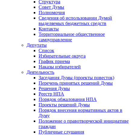
Структура
Совет Думы
Полномочия
Сведения об использовании Думой
выделяемых бюджетных средств
Контакты
Территориальное общественное
самоуправление
Депутаты
Список
Избирательные округа
График приема
Наказы избирателей
Деятельность
Заседания Думы (проекты повесток)
Перечень принятых решений Думы
Решения Думы
Реестр НПА
Порядок обжалования НПА
Проекты решений Думы
Порядок внесения нормативных актов в
Думу
Положение о правотворческой инициативе
граждан
Публичные слушания