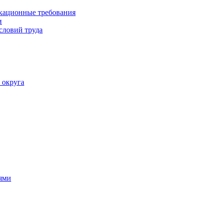
кационные требования
и
словий труда
 округа
ями