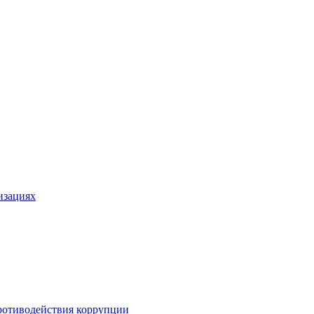
изациях
ротиводействия коррупции