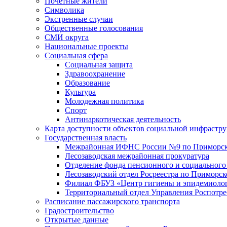
Почетные жители
Символика
Экстренные случаи
Общественные голосования
СМИ округа
Национальные проекты
Социальная сфера
Социальная защита
Здравоохранение
Образование
Культура
Молодежная политика
Спорт
Антинаркотическая деятельность
Карта доступности объектов социальной инфрастр
Государственная власть
Межрайонная ИФНС России №9 по Приморск
Лесозаводская межрайонная прокуратура
Отделение фонда пенсионного и социального
Лесозаводский отдел Росреестра по Приморс
Филиал ФБУЗ «Центр гигиены и эпидемиологи
Территориальный отдел Управления Роспотре
Расписание пассажирского транспорта
Градостроительство
Открытые данные