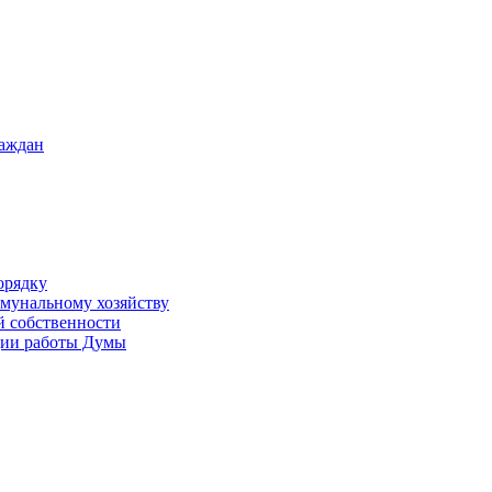
раждан
орядку
ммунальному хозяйству
й собственности
ации работы Думы