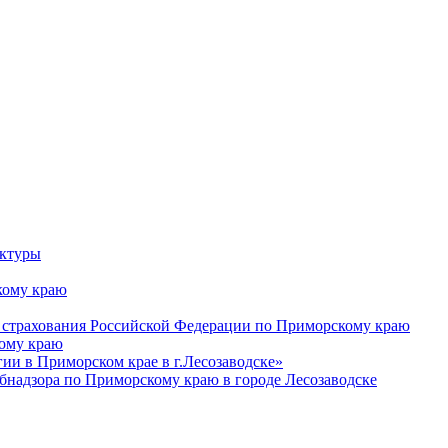
уктуры
ому краю
 страхования Российской Федерации по Приморскому краю
кому краю
и в Приморском крае в г.Лесозаводске»
бнадзора по Приморскому краю в городе Лесозаводске