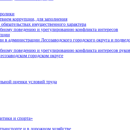
оролики
твием коррупции, для заполнения
и обязательствах имущественного характера
ебному поведению и урегулированию конфликта интересов
упции
и в администрации Лесозаводского городского округа и подве
ебному поведению и урегулированию конфликта интересов рук
есозаводском городском округе
льной оценки условий труда
итики и спорта»
ранспорте и в дорожном хозяйстве