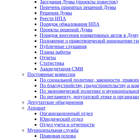
Заседания Думы (проекты повесток)
Перечень принятых решений Думы
Решения Думы
Реестр НПА
Порядок обжалования НПА
Проекты решений Думы
Порядок внесения нормативных актов в Думу
Положение о правотворческой инициативе г
Публичные слушания
Планы работы
Отчеты
Статистика
Аккредитация СМИ
Постоянные комиссии
По социальной политике, законности, правоп
По благоустройству, градостроительству и ко
По экономической политике и муниципально
По регламенту, депутатской этике и организ
Депутатские объединения
Аппарат
Организационный отдел
Юридический отдел
Отдел учета и отчетности
Муниципальная служба
Правовая основа