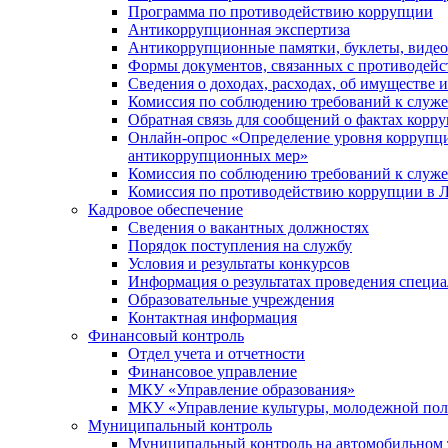
Программа по противодействию коррупции
Антикоррупционная экспертиза
Антикоррупционные памятки, буклеты, виде
Формы документов, связанных с противодейс
Сведения о доходах, расходах, об имуществе 
Комиссия по соблюдению требований к служ
Обратная связь для сообщений о фактах корр
Онлайн-опрос «Определение уровня коррупци
антикоррупционных мер»
Комиссия по соблюдению требований к служ
Комиссия по противодействию коррупции в Л
Кадровое обеспечение
Сведения о вакантных должностях
Порядок поступления на службу
Условия и результаты конкурсов
Информация о результатах проведения специа
Образовательные учреждения
Контактная информация
Финансовый контроль
Отдел учета и отчетности
Финансовое управление
МКУ «Управление образования»
МКУ «Управление культуры, молодежной пол
Муниципальный контроль
Муниципальный контроль на автомобильном т