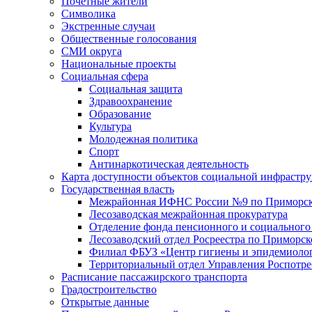
Почетные жители
Символика
Экстренные случаи
Общественные голосования
СМИ округа
Национальные проекты
Социальная сфера
Социальная защита
Здравоохранение
Образование
Культура
Молодежная политика
Спорт
Антинаркотическая деятельность
Карта доступности объектов социальной инфрастр
Государственная власть
Межрайонная ИФНС России №9 по Приморск
Лесозаводская межрайонная прокуратура
Отделение фонда пенсионного и социального
Лесозаводский отдел Росреестра по Приморс
Филиал ФБУЗ «Центр гигиены и эпидемиологи
Территориальный отдел Управления Роспотре
Расписание пассажирского транспорта
Градостроительство
Открытые данные