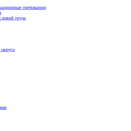
кационные требования
и
словий труда
 округа
ями