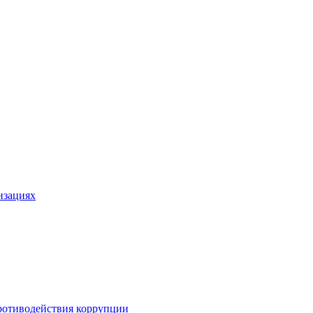
изациях
ротиводействия коррупции