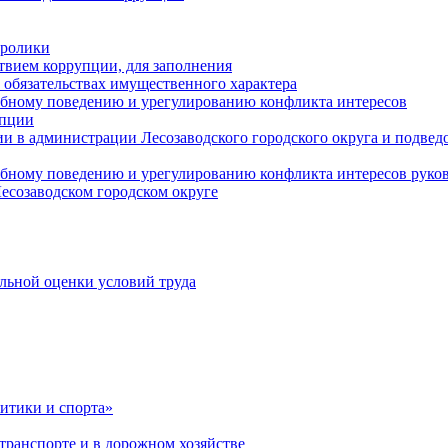
оролики
твием коррупции, для заполнения
и обязательствах имущественного характера
ебному поведению и урегулированию конфликта интересов
упции
и в администрации Лесозаводского городского округа и подве
ебному поведению и урегулированию конфликта интересов рук
есозаводском городском округе
льной оценки условий труда
итики и спорта»
ранспорте и в дорожном хозяйстве