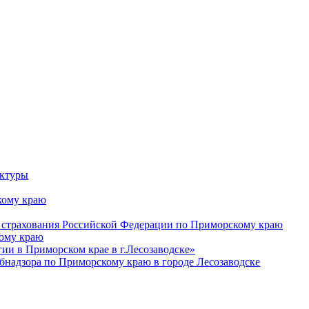
уктуры
ому краю
 страхования Российской Федерации по Приморскому краю
кому краю
и в Приморском крае в г.Лесозаводске»
бнадзора по Приморскому краю в городе Лесозаводске