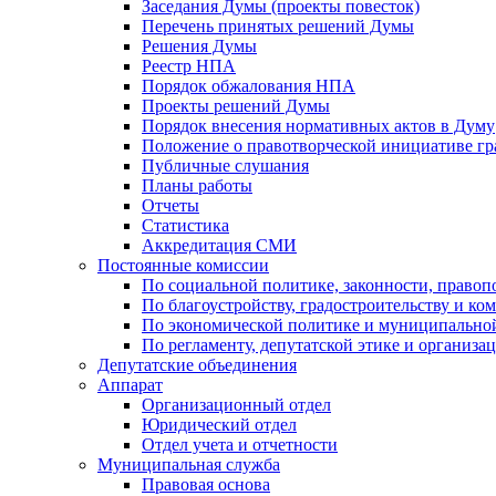
Заседания Думы (проекты повесток)
Перечень принятых решений Думы
Решения Думы
Реестр НПА
Порядок обжалования НПА
Проекты решений Думы
Порядок внесения нормативных актов в Думу
Положение о правотворческой инициативе г
Публичные слушания
Планы работы
Отчеты
Статистика
Аккредитация СМИ
Постоянные комиссии
По социальной политике, законности, правоп
По благоустройству, градостроительству и ко
По экономической политике и муниципально
По регламенту, депутатской этике и организ
Депутатские объединения
Аппарат
Организационный отдел
Юридический отдел
Отдел учета и отчетности
Муниципальная служба
Правовая основа