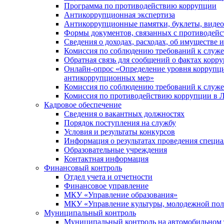
Программа по противодействию коррупции
Антикоррупционная экспертиза
Антикоррупционные памятки, буклеты, виде
Формы документов, связанных с противодейс
Сведения о доходах, расходах, об имуществе 
Комиссия по соблюдению требований к служ
Обратная связь для сообщений о фактах корр
Онлайн-опрос «Определение уровня коррупци
антикоррупционных мер»
Комиссия по соблюдению требований к служ
Комиссия по противодействию коррупции в Л
Кадровое обеспечение
Сведения о вакантных должностях
Порядок поступления на службу
Условия и результаты конкурсов
Информация о результатах проведения специа
Образовательные учреждения
Контактная информация
Финансовый контроль
Отдел учета и отчетности
Финансовое управление
МКУ «Управление образования»
МКУ «Управление культуры, молодежной пол
Муниципальный контроль
Муниципальный контроль на автомобильном т