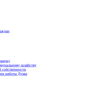
раждан
орядку
ммунальному хозяйству
й собственности
ации работы Думы