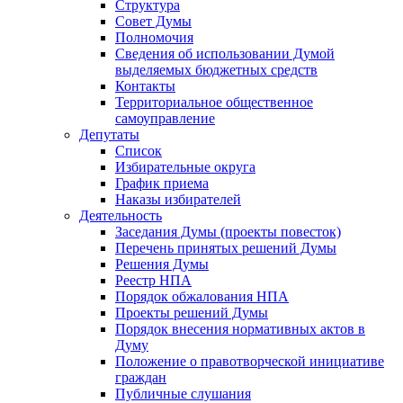
Структура
Совет Думы
Полномочия
Сведения об использовании Думой
выделяемых бюджетных средств
Контакты
Территориальное общественное
самоуправление
Депутаты
Список
Избирательные округа
График приема
Наказы избирателей
Деятельность
Заседания Думы (проекты повесток)
Перечень принятых решений Думы
Решения Думы
Реестр НПА
Порядок обжалования НПА
Проекты решений Думы
Порядок внесения нормативных актов в
Думу
Положение о правотворческой инициативе
граждан
Публичные слушания