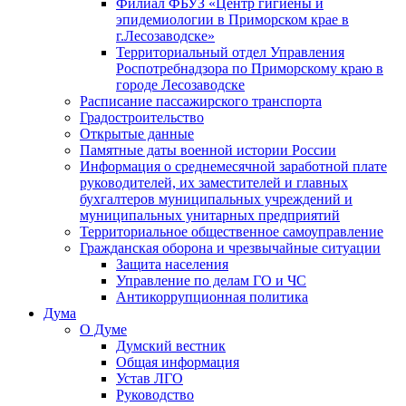
Филиал ФБУЗ «Центр гигиены и
эпидемиологии в Приморском крае в
г.Лесозаводске»
Территориальный отдел Управления
Роспотребнадзора по Приморскому краю в
городе Лесозаводске
Расписание пассажирского транспорта
Градостроительство
Открытые данные
Памятные даты военной истории России
Информация о среднемесячной заработной плате
руководителей, их заместителей и главных
бухгалтеров муниципальных учреждений и
муниципальных унитарных предприятий
Территориальное общественное самоуправление
Гражданская оборона и чрезвычайные ситуации
Защита населения
Управление по делам ГО и ЧС
Антикоррупционная политика
Дума
О Думе
Думский вестник
Общая информация
Устав ЛГО
Руководство