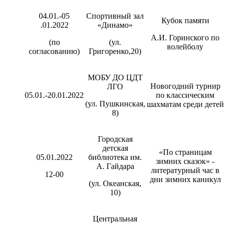
04.01.-05
Спортивный зал
Кубок памяти
.01.2022
«Динамо»
А.И. Горинского по
(по
(ул.
волейболу
согласованию)
Григоренко,20)
МОБУ ДО ЦДТ
Новогодний турнир
ЛГО
05.01.-20.01.2022
по классическим
(ул. Пушкинская,
шахматам среди детей
8)
Городская
детская
«По страницам
05.01.2022
библиотека им.
зимних сказок» -
А. Гайдара
литературный час в
12-00
дни зимних каникул
(ул. Океанская,
10)
Центральная