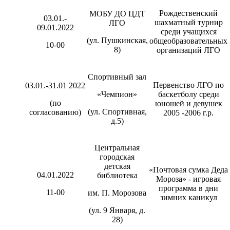
Рождественский
МОБУ ДО ЦДТ
03.01.-
шахматный турнир
ЛГО
09.01.2022
среди учащихся
(ул. Пушкинская,
общеобразовательных
10-00
8)
организаций ЛГО
Спортивный зал
Первенство ЛГО по
03.01.-31.01 2022
«Чемпион»
баскетболу среди
(по
юношей и девушек
(ул. Спортивная,
согласованию)
2005 -2006 г.р.
д.5)
Центральная
городская
детская
«Почтовая сумка Деда
04.01.2022
библиотека
Мороза» - игровая
программа в дни
11-00
им. П. Морозова
зимних каникул
(ул. 9 Января, д.
28)