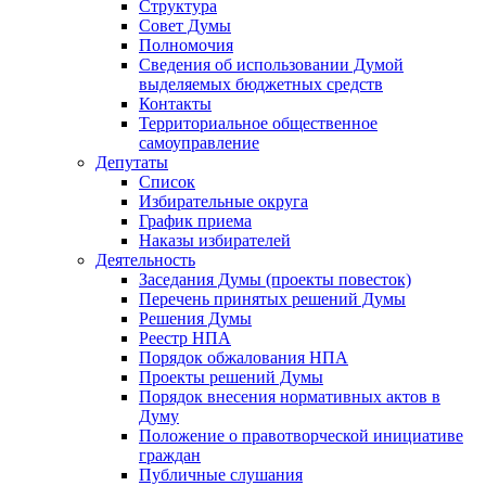
Структура
Совет Думы
Полномочия
Сведения об использовании Думой
выделяемых бюджетных средств
Контакты
Территориальное общественное
самоуправление
Депутаты
Список
Избирательные округа
График приема
Наказы избирателей
Деятельность
Заседания Думы (проекты повесток)
Перечень принятых решений Думы
Решения Думы
Реестр НПА
Порядок обжалования НПА
Проекты решений Думы
Порядок внесения нормативных актов в
Думу
Положение о правотворческой инициативе
граждан
Публичные слушания