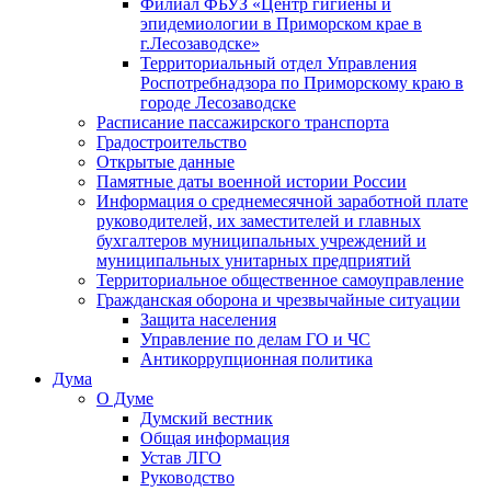
Филиал ФБУЗ «Центр гигиены и
эпидемиологии в Приморском крае в
г.Лесозаводске»
Территориальный отдел Управления
Роспотребнадзора по Приморскому краю в
городе Лесозаводске
Расписание пассажирского транспорта
Градостроительство
Открытые данные
Памятные даты военной истории России
Информация о среднемесячной заработной плате
руководителей, их заместителей и главных
бухгалтеров муниципальных учреждений и
муниципальных унитарных предприятий
Территориальное общественное самоуправление
Гражданская оборона и чрезвычайные ситуации
Защита населения
Управление по делам ГО и ЧС
Антикоррупционная политика
Дума
О Думе
Думский вестник
Общая информация
Устав ЛГО
Руководство