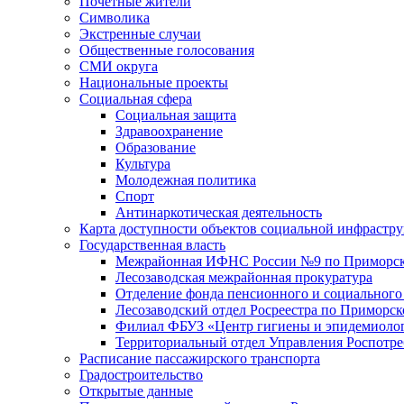
Почетные жители
Символика
Экстренные случаи
Общественные голосования
СМИ округа
Национальные проекты
Социальная сфера
Социальная защита
Здравоохранение
Образование
Культура
Молодежная политика
Спорт
Антинаркотическая деятельность
Карта доступности объектов социальной инфрастр
Государственная власть
Межрайонная ИФНС России №9 по Приморск
Лесозаводская межрайонная прокуратура
Отделение фонда пенсионного и социального
Лесозаводский отдел Росреестра по Приморс
Филиал ФБУЗ «Центр гигиены и эпидемиологи
Территориальный отдел Управления Роспотре
Расписание пассажирского транспорта
Градостроительство
Открытые данные