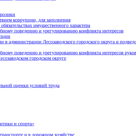
оролики
твием коррупции, для заполнения
и обязательствах имущественного характера
ебному поведению и урегулированию конфликта интересов
упции
и в администрации Лесозаводского городского округа и подве
ебному поведению и урегулированию конфликта интересов рук
есозаводском городском округе
льной оценки условий труда
итики и спорта»
ранспорте и в дорожном хозяйстве