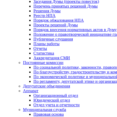
Заседания Думы (проекты повесток)
Перечень принятых решений Думы
Решения Думы
Реестр НПА
Порядок обжалования НПА
Проекты решений Думы
Порядок внесения нормативных актов в Думу
Положение о правотворческой инициативе г
Публичные слушания
Планы работы
Отчеты
Статистика
Аккредитация СМИ
Постоянные комиссии
По социальной политике, законности, правоп
По благоустройству, градостроительству и ко
По экономической политике и муниципально
По регламенту, депутатской этике и организ
Депутатские объединения
Аппарат
Организационный отдел
Юридический отдел
Отдел учета и отчетности
Муниципальная служба
Правовая основа