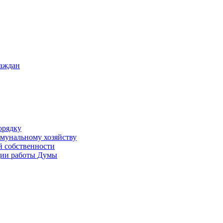
раждан
орядку
ммунальному хозяйству
й собственности
ации работы Думы