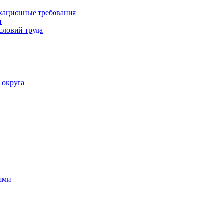
кационные требования
и
словий труда
 округа
ями