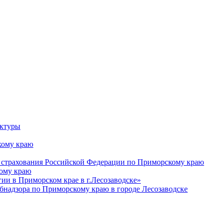
уктуры
ому краю
 страхования Российской Федерации по Приморскому краю
кому краю
и в Приморском крае в г.Лесозаводске»
бнадзора по Приморскому краю в городе Лесозаводске