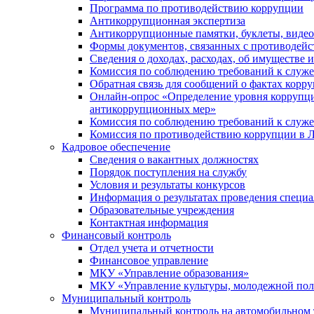
Программа по противодействию коррупции
Антикоррупционная экспертиза
Антикоррупционные памятки, буклеты, виде
Формы документов, связанных с противодейс
Сведения о доходах, расходах, об имуществе 
Комиссия по соблюдению требований к служ
Обратная связь для сообщений о фактах корр
Онлайн-опрос «Определение уровня коррупци
антикоррупционных мер»
Комиссия по соблюдению требований к служ
Комиссия по противодействию коррупции в Л
Кадровое обеспечение
Сведения о вакантных должностях
Порядок поступления на службу
Условия и результаты конкурсов
Информация о результатах проведения специа
Образовательные учреждения
Контактная информация
Финансовый контроль
Отдел учета и отчетности
Финансовое управление
МКУ «Управление образования»
МКУ «Управление культуры, молодежной пол
Муниципальный контроль
Муниципальный контроль на автомобильном т