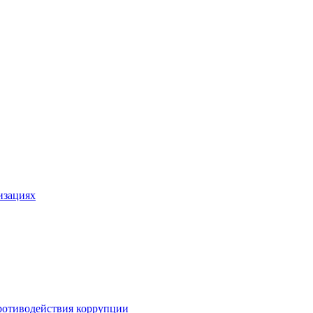
изациях
ротиводействия коррупции