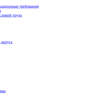
кационные требования
и
словий труда
 округа
ями