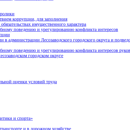
оролики
твием коррупции, для заполнения
и обязательствах имущественного характера
ебному поведению и урегулированию конфликта интересов
упции
и в администрации Лесозаводского городского округа и подве
ебному поведению и урегулированию конфликта интересов рук
есозаводском городском округе
льной оценки условий труда
итики и спорта»
ранспорте и в дорожном хозяйстве