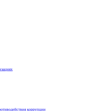
изациях
ротиводействия коррупции