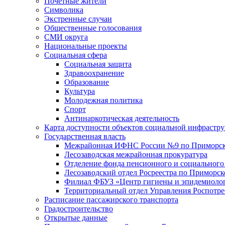
Почетные жители
Символика
Экстренные случаи
Общественные голосования
СМИ округа
Национальные проекты
Социальная сфера
Социальная защита
Здравоохранение
Образование
Культура
Молодежная политика
Спорт
Антинаркотическая деятельность
Карта доступности объектов социальной инфрастр
Государственная власть
Межрайонная ИФНС России №9 по Приморск
Лесозаводская межрайонная прокуратура
Отделение фонда пенсионного и социального
Лесозаводский отдел Росреестра по Приморс
Филиал ФБУЗ «Центр гигиены и эпидемиологи
Территориальный отдел Управления Роспотре
Расписание пассажирского транспорта
Градостроительство
Открытые данные