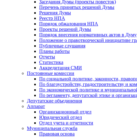
Заседания Думы (проекты повесток)
Перечень принятых решений Думы
Решения Думы
Реестр НПА
Порядок обжалования НПА
Проекты решений Думы
Порядок внесения нормативных актов в Думу
Положение о правотворческой инициативе г
Публичные слушания
Планы работы
Отчеты
Статистика
Аккредитация СМИ
Постоянные комиссии
По социальной политике, законности, правоп
По благоустройству, градостроительству и ко
По экономической политике и муниципально
По регламенту, депутатской этике и организ
Депутатские объединения
Аппарат
Организационный отдел
Юридический отдел
Отдел учета и отчетности
Муниципальная служба
Правовая основа