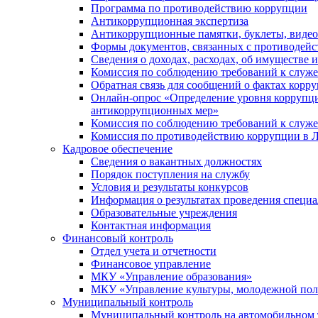
Программа по противодействию коррупции
Антикоррупционная экспертиза
Антикоррупционные памятки, буклеты, виде
Формы документов, связанных с противодейс
Сведения о доходах, расходах, об имуществе 
Комиссия по соблюдению требований к служ
Обратная связь для сообщений о фактах корр
Онлайн-опрос «Определение уровня коррупци
антикоррупционных мер»
Комиссия по соблюдению требований к служ
Комиссия по противодействию коррупции в Л
Кадровое обеспечение
Сведения о вакантных должностях
Порядок поступления на службу
Условия и результаты конкурсов
Информация о результатах проведения специа
Образовательные учреждения
Контактная информация
Финансовый контроль
Отдел учета и отчетности
Финансовое управление
МКУ «Управление образования»
МКУ «Управление культуры, молодежной пол
Муниципальный контроль
Муниципальный контроль на автомобильном т