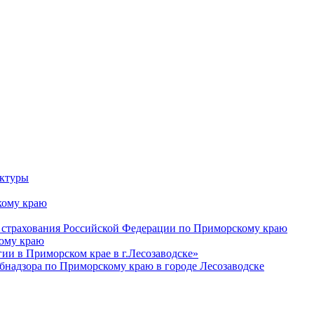
уктуры
ому краю
 страхования Российской Федерации по Приморскому краю
кому краю
и в Приморском крае в г.Лесозаводске»
бнадзора по Приморскому краю в городе Лесозаводске