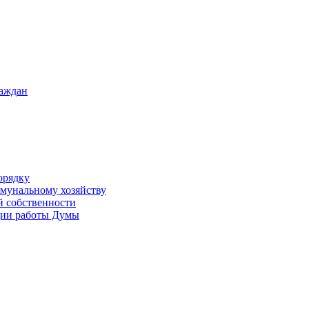
раждан
орядку
ммунальному хозяйству
й собственности
ации работы Думы