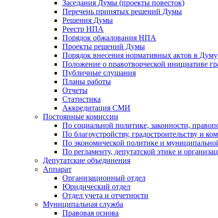
Заседания Думы (проекты повесток)
Перечень принятых решений Думы
Решения Думы
Реестр НПА
Порядок обжалования НПА
Проекты решений Думы
Порядок внесения нормативных актов в Думу
Положение о правотворческой инициативе г
Публичные слушания
Планы работы
Отчеты
Статистика
Аккредитация СМИ
Постоянные комиссии
По социальной политике, законности, правоп
По благоустройству, градостроительству и ко
По экономической политике и муниципально
По регламенту, депутатской этике и организ
Депутатские объединения
Аппарат
Организационный отдел
Юридический отдел
Отдел учета и отчетности
Муниципальная служба
Правовая основа