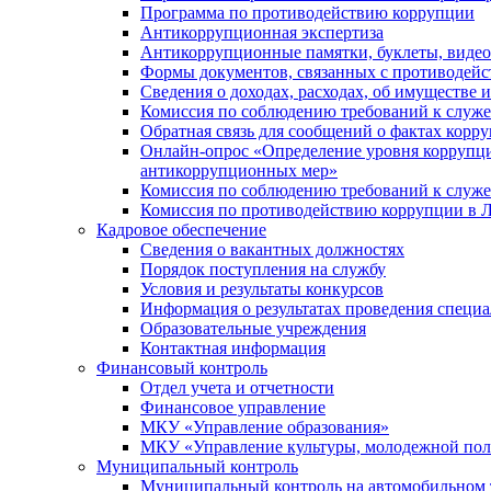
Программа по противодействию коррупции
Антикоррупционная экспертиза
Антикоррупционные памятки, буклеты, виде
Формы документов, связанных с противодейс
Сведения о доходах, расходах, об имуществе 
Комиссия по соблюдению требований к служ
Обратная связь для сообщений о фактах корр
Онлайн-опрос «Определение уровня коррупци
антикоррупционных мер»
Комиссия по соблюдению требований к служ
Комиссия по противодействию коррупции в Л
Кадровое обеспечение
Сведения о вакантных должностях
Порядок поступления на службу
Условия и результаты конкурсов
Информация о результатах проведения специа
Образовательные учреждения
Контактная информация
Финансовый контроль
Отдел учета и отчетности
Финансовое управление
МКУ «Управление образования»
МКУ «Управление культуры, молодежной пол
Муниципальный контроль
Муниципальный контроль на автомобильном т