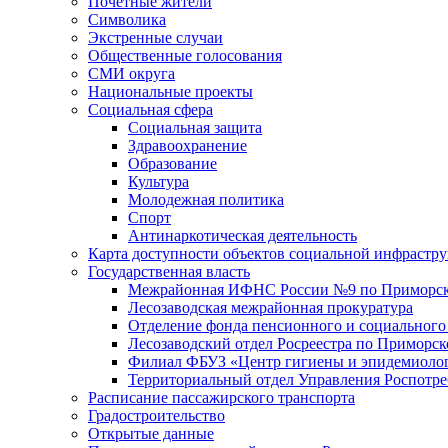
Почетные жители
Символика
Экстренные случаи
Общественные голосования
СМИ округа
Национальные проекты
Социальная сфера
Социальная защита
Здравоохранение
Образование
Культура
Молодежная политика
Спорт
Антинаркотическая деятельность
Карта доступности объектов социальной инфрастр
Государственная власть
Межрайонная ИФНС России №9 по Приморск
Лесозаводская межрайонная прокуратура
Отделение фонда пенсионного и социального
Лесозаводский отдел Росреестра по Приморс
Филиал ФБУЗ «Центр гигиены и эпидемиологи
Территориальный отдел Управления Роспотре
Расписание пассажирского транспорта
Градостроительство
Открытые данные