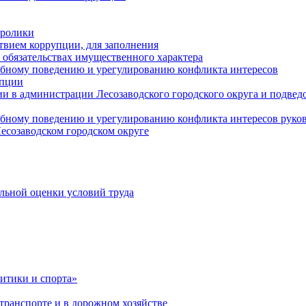
оролики
твием коррупции, для заполнения
и обязательствах имущественного характера
ебному поведению и урегулированию конфликта интересов
упции
и в администрации Лесозаводского городского округа и подве
ебному поведению и урегулированию конфликта интересов рук
есозаводском городском округе
льной оценки условий труда
итики и спорта»
ранспорте и в дорожном хозяйстве