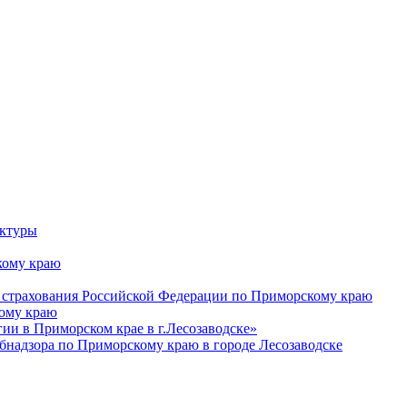
уктуры
ому краю
 страхования Российской Федерации по Приморскому краю
кому краю
и в Приморском крае в г.Лесозаводске»
бнадзора по Приморскому краю в городе Лесозаводске