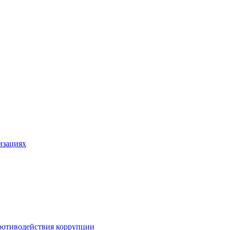
изациях
ротиводействия коррупции