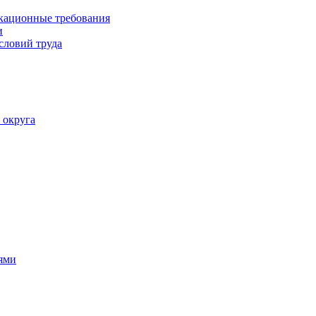
кационные требования
и
словий труда
 округа
ями