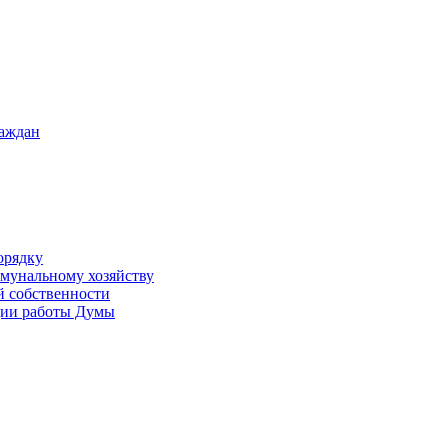
раждан
орядку
ммунальному хозяйству
й собственности
ации работы Думы