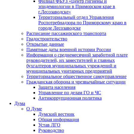
Филиал ФБУЗ «Центр гигиены и
эпидемиологии в Приморском крае в
г.Лесозаводске»
Территориальный отдел Управления
Роспотребнадзора по Приморскому краю в
городе Лесозаводске
Расписание пассажирского транспорта
Градостроительство
Открытые данные
Памятные даты военной истории России
Информация о среднемесячной заработной плате
руководителей, их заместителей и главных
бухгалтеров муниципальных учреждений и
муниципальных унитарных предприятий
Территориальное общественное самоуправление
Гражданская оборона и чрезвычайные ситуации
Защита населения
Управление по делам ГО и ЧС
Антикоррупционная политика
Дума
О Думе
Думский вестник
Общая информация
Устав ЛГО
Руководство