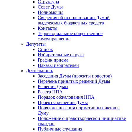
Структура
Совет Думы
Полномочия
Сведения об использовании Думой
выделяемых бюджетных средств
Контакты
Территориальное общественное
самоуправление
Депутаты
Список
Избирательные округа
График приема
Наказы избирателей
Деятельность
Заседания Думы (проекты повесток)
Перечень принятых решений Думы
Решения Думы
Реестр НПА
Порядок обжалования НПА
Проекты решений Думы
Порядок внесения нормативных актов в
Думу
Положение о правотворческой инициативе
граждан
Публичные слушания