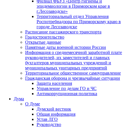
Филиал ФБУЗ «Центр гигиены и
эпидемиологии в Приморском крае в
г.Лесозаводске»
Территориальный отдел Управления
Роспотребнадзора по Приморскому краю в
городе Лесозаводске
Расписание пассажирского транспорта
Градостроительство
Открытые данные
Памятные даты военной истории России
Информация о среднемесячной заработной плате
руководителей, их заместителей и главных
бухгалтеров муниципальных учреждений и
муниципальных унитарных предприятий
Территориальное общественное самоуправление
Гражданская оборона и чрезвычайные ситуации
Защита населения
Управление по делам ГО и ЧС
Антикоррупционная политика
Дума
О Думе
Думский вестник
Общая информация
Устав ЛГО
Руководство