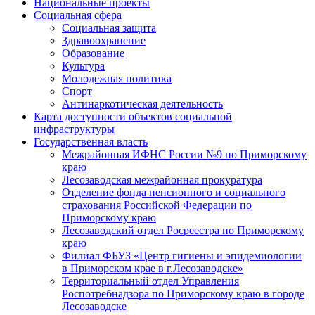
Национальные проекты
Социальная сфера
Социальная защита
Здравоохранение
Образование
Культура
Молодежная политика
Спорт
Антинаркотическая деятельность
Карта доступности объектов социальной
инфраструктуры
Государственная власть
Межрайонная ИФНС России №9 по Приморскому
краю
Лесозаводская межрайонная прокуратура
Отделение фонда пенсионного и социального
страхования Российской Федерации по
Приморскому краю
Лесозаводский отдел Росреестра по Приморскому
краю
Филиал ФБУЗ «Центр гигиены и эпидемиологии
в Приморском крае в г.Лесозаводске»
Территориальный отдел Управления
Роспотребнадзора по Приморскому краю в городе
Лесозаводске