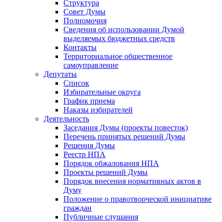
Структура
Совет Думы
Полномочия
Сведения об использовании Думой
выделяемых бюджетных средств
Контакты
Территориальное общественное
самоуправление
Депутаты
Список
Избирательные округа
График приема
Наказы избирателей
Деятельность
Заседания Думы (проекты повесток)
Перечень принятых решений Думы
Решения Думы
Реестр НПА
Порядок обжалования НПА
Проекты решений Думы
Порядок внесения нормативных актов в
Думу
Положение о правотворческой инициативе
граждан
Публичные слушания