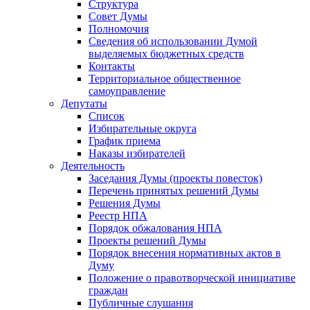
Структура
Совет Думы
Полномочия
Сведения об использовании Думой
выделяемых бюджетных средств
Контакты
Территориальное общественное
самоуправление
Депутаты
Список
Избирательные округа
График приема
Наказы избирателей
Деятельность
Заседания Думы (проекты повесток)
Перечень принятых решений Думы
Решения Думы
Реестр НПА
Порядок обжалования НПА
Проекты решений Думы
Порядок внесения нормативных актов в
Думу
Положение о правотворческой инициативе
граждан
Публичные слушания