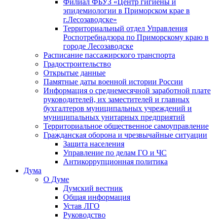
Филиал ФБУЗ «Центр гигиены и
эпидемиологии в Приморском крае в
г.Лесозаводске»
Территориальный отдел Управления
Роспотребнадзора по Приморскому краю в
городе Лесозаводске
Расписание пассажирского транспорта
Градостроительство
Открытые данные
Памятные даты военной истории России
Информация о среднемесячной заработной плате
руководителей, их заместителей и главных
бухгалтеров муниципальных учреждений и
муниципальных унитарных предприятий
Территориальное общественное самоуправление
Гражданская оборона и чрезвычайные ситуации
Защита населения
Управление по делам ГО и ЧС
Антикоррупционная политика
Дума
О Думе
Думский вестник
Общая информация
Устав ЛГО
Руководство