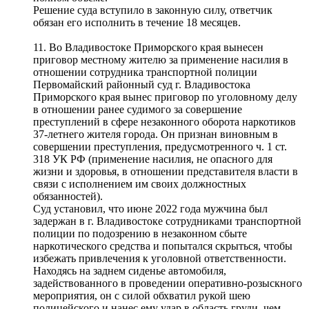
Решение суда вступило в законную силу, ответчик
обязан его исполнить в течение 18 месяцев.
11. Во Владивостоке Приморского края вынесен
приговор местному жителю за применение насилия в
отношении сотрудника транспортной полиции
Первомайский районный суд г. Владивостока
Приморского края вынес приговор по уголовному делу
в отношении ранее судимого за совершение
преступлений в сфере незаконного оборота наркотиков
37-летнего жителя города. Он признан виновным в
совершении преступления, предусмотренного ч. 1 ст.
318 УК РФ (применение насилия, не опасного для
жизни и здоровья, в отношении представителя власти в
связи с исполнением им своих должностных
обязанностей).
Суд установил, что июне 2022 года мужчина был
задержан в г. Владивостоке сотрудниками транспортной
полиции по подозрению в незаконном сбыте
наркотического средства и попытался скрыться, чтобы
избежать привлечения к уголовной ответственности.
Находясь на заднем сиденье автомобиля,
задействованного в проведении оперативно-розыскного
мероприятия, он с силой обхватил рукой шею
полицейского и нанес ему удар в область груди, чем