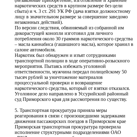
(незаконные приобретение, изготовление и хранение
наркотических средств в крупном размере без цели
сбыта) и ч. 3 ст. 291 УК РФ (дача взятки должностному
лицу в значительном размере за совершение заведомо
незаконных действий).
По версии следствия, обвиняемый из собранной им
дикорастущей конопли изготовил для личного
потребления около 30 граммов наркотического средства
– масла каннабиса (гашишного масла), которое хранил в
салоне автомобиля.
Наркотик был обнаружен и изъят сотрудниками
транспортной полиции в ходе оперативно-розыскного
мероприятия. Пытаясь избежать уголовной
ответственности, мужчина передал полицейскому 50
тысяч рублей за уничтожение материалов
процессуальной проверки и возвращение
наркотического средства, который от взятки отказался.
Уголовное дело направлено в Уссурийский районный
суд Приморского края для рассмотрения по существу.
5. Транспортная прокуратура приняла меры
реагирования в связи с произошедшими задержками
движения пассажирских поездов в Приморском крае
Приморская транспортная прокуратура проверила
исполнение структурными подразделениями ОАО