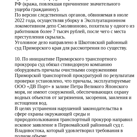
РФ (кража, повлекшая причинение значительного
ущерба гражданину).
По версии следственных органов, обвиняемая в июле
2022 года, осуществляя уборку в Эксплуатационном
локомотивном депо Смоляниново, похитила у одного из
работников более 7 тысяч рублей, после чего с места
преступления скрылась.
Уголовное дело направлено в Шкотовский районный
суд Приморского края для рассмотрения по существу.
10. По инициативе Приморского транспортного
прокурора суд обязал стивидорную компанию
оборудовать причалы очистными сооружениями
Приморской транспортной прокуратурой по результатам
проверки установлено, что причалы, эксплуатируемые
ООО «ДВ Порт» в заливе Петра Великого Японского
моря, не имеют сооружений, обеспечивающих охрану
водных объектов от загрязнения, засорения, заиления и
истощения вод.
В целях устранения нарушений законодательства в
сфере охраны окружающей среды и
природопользования транспортный прокурор направил
исковое заявление в Первомайский районный суд г.
Владивостока, который удовлетворил требования в
полном объеме.