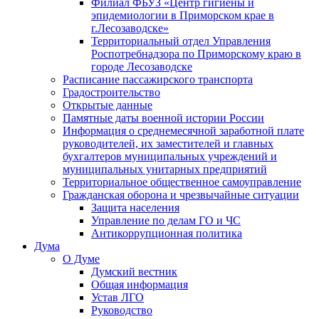
Филиал ФБУЗ «Центр гигиены и
эпидемиологии в Приморском крае в
г.Лесозаводске»
Территориальный отдел Управления
Роспотребнадзора по Приморскому краю в
городе Лесозаводске
Расписание пассажирского транспорта
Градостроительство
Открытые данные
Памятные даты военной истории России
Информация о среднемесячной заработной плате
руководителей, их заместителей и главных
бухгалтеров муниципальных учреждений и
муниципальных унитарных предприятий
Территориальное общественное самоуправление
Гражданская оборона и чрезвычайные ситуации
Защита населения
Управление по делам ГО и ЧС
Антикоррупционная политика
Дума
О Думе
Думский вестник
Общая информация
Устав ЛГО
Руководство