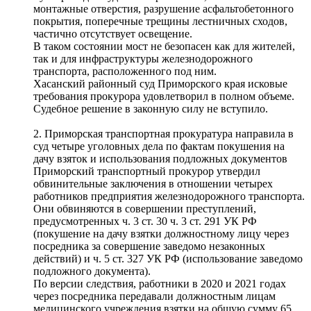
монтажные отверстия, разрушение асфальтобетонного
покрытия, поперечные трещины лестничных сходов,
частично отсутствует освещение.
В таком состоянии мост не безопасен как для жителей,
так и для инфраструктуры железнодорожного
транспорта, расположенного под ним.
Хасанский районный суд Приморского края исковые
требования прокурора удовлетворил в полном объеме.
Судебное решение в законную силу не вступило.
2. Приморская транспортная прокуратура направила в
суд четыре уголовных дела по фактам покушения на
дачу взяток и использования подложных документов
Приморский транспортный прокурор утвердил
обвинительные заключения в отношении четырех
работников предприятия железнодорожного транспорта.
Они обвиняются в совершении преступлений,
предусмотренных ч. 3 ст. 30 ч. 3 ст. 291 УК РФ
(покушение на дачу взятки должностному лицу через
посредника за совершение заведомо незаконных
действий) и ч. 5 ст. 327 УК РФ (использование заведомо
подложного документа).
По версии следствия, работники в 2020 и 2021 годах
через посредника передавали должностным лицам
медицинского учреждения взятки на общую сумму 65