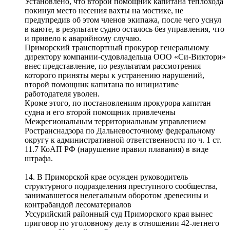
Установлено, что второй помощник капитана теплохода
покинул место несения вахты на мостике, не
предупредив об этом членов экипажа, после чего уснул
в каюте, в результате судно осталось без управления, что
и привело к аварийному случаю.
Приморский транспортный прокурор генеральному
директору компании-судовладельца ООО «Си-Виктори»
внес представление, по результатам рассмотрения
которого приняты меры к устранению нарушений,
второй помощник капитана по инициативе
работодателя уволен.
Кроме этого, по постановлениям прокурора капитан
судна и его второй помощник привлечены
Межрегиональным территориальным управлением
Ространснадзора по Дальневосточному федеральному
округу к административной ответственности по ч. 1 ст.
11.7 КоАП РФ (нарушение правил плавания) в виде
штрафа.
14. В Приморской крае осужден руководитель
структурного подразделения преступного сообщества,
занимавшегося нелегальным оборотом древесины и
контрабандой лесоматериалов
Уссурийский районный суд Приморского края вынес
приговор по уголовному делу в отношении 42-летнего