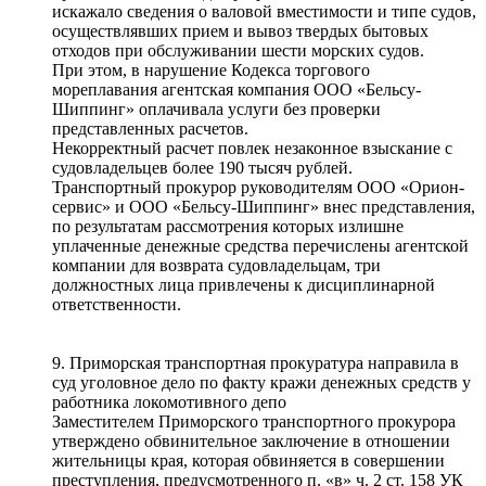
искажало сведения о валовой вместимости и типе судов,
осуществлявших прием и вывоз твердых бытовых
отходов при обслуживании шести морских судов.
При этом, в нарушение Кодекса торгового
мореплавания агентская компания ООО «Бельсу-
Шиппинг» оплачивала услуги без проверки
представленных расчетов.
Некорректный расчет повлек незаконное взыскание с
судовладельцев более 190 тысяч рублей.
Транспортный прокурор руководителям ООО «Орион-
сервис» и ООО «Бельсу-Шиппинг» внес представления,
по результатам рассмотрения которых излишне
уплаченные денежные средства перечислены агентской
компании для возврата судовладельцам, три
должностных лица привлечены к дисциплинарной
ответственности.
9. Приморская транспортная прокуратура направила в
суд уголовное дело по факту кражи денежных средств у
работника локомотивного депо
Заместителем Приморского транспортного прокурора
утверждено обвинительное заключение в отношении
жительницы края, которая обвиняется в совершении
преступления, предусмотренного п. «в» ч. 2 ст. 158 УК