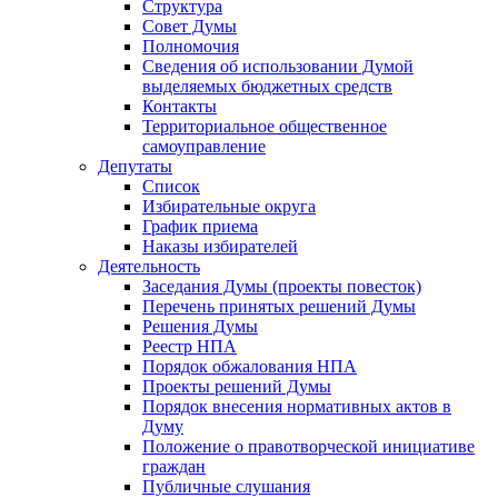
Структура
Совет Думы
Полномочия
Сведения об использовании Думой
выделяемых бюджетных средств
Контакты
Территориальное общественное
самоуправление
Депутаты
Список
Избирательные округа
График приема
Наказы избирателей
Деятельность
Заседания Думы (проекты повесток)
Перечень принятых решений Думы
Решения Думы
Реестр НПА
Порядок обжалования НПА
Проекты решений Думы
Порядок внесения нормативных актов в
Думу
Положение о правотворческой инициативе
граждан
Публичные слушания