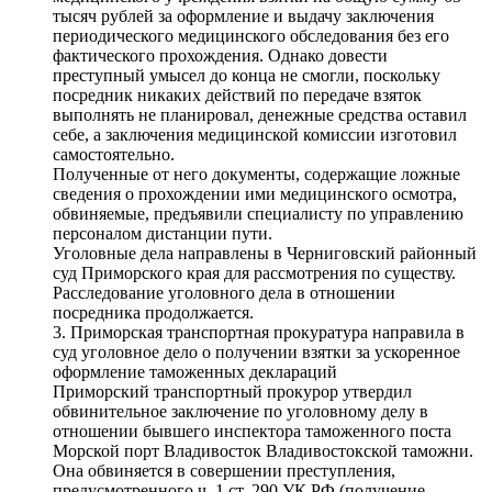
тысяч рублей за оформление и выдачу заключения
периодического медицинского обследования без его
фактического прохождения. Однако довести
преступный умысел до конца не смогли, поскольку
посредник никаких действий по передаче взяток
выполнять не планировал, денежные средства оставил
себе, а заключения медицинской комиссии изготовил
самостоятельно.
Полученные от него документы, содержащие ложные
сведения о прохождении ими медицинского осмотра,
обвиняемые, предъявили специалисту по управлению
персоналом дистанции пути.
Уголовные дела направлены в Черниговский районный
суд Приморского края для рассмотрения по существу.
Расследование уголовного дела в отношении
посредника продолжается.
3. Приморская транспортная прокуратура направила в
суд уголовное дело о получении взятки за ускоренное
оформление таможенных деклараций
Приморский транспортный прокурор утвердил
обвинительное заключение по уголовному делу в
отношении бывшего инспектора таможенного поста
Морской порт Владивосток Владивостокской таможни.
Она обвиняется в совершении преступления,
предусмотренного ч. 1 ст. 290 УК РФ (получение