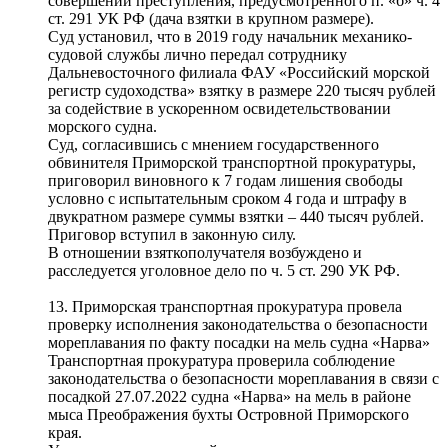
совершении преступления, предусмотренного п. «б» ч. 4
ст. 291 УК РФ (дача взятки в крупном размере).
Суд установил, что в 2019 году начальник механико-
судовой службы лично передал сотруднику
Дальневосточного филиала ФАУ «Российский морской
регистр судоходства» взятку в размере 220 тысяч рублей
за содействие в ускоренном освидетельствовании
морского судна.
Суд, согласившись с мнением государственного
обвинителя Приморской транспортной прокуратуры,
приговорил виновного к 7 годам лишения свободы
условно с испытательным сроком 4 года и штрафу в
двукратном размере суммы взятки – 440 тысяч рублей.
Приговор вступил в законную силу.
В отношении взяткополучателя возбуждено и
расследуется уголовное дело по ч. 5 ст. 290 УК РФ.
13. Приморская транспортная прокуратура провела
проверку исполнения законодательства о безопасности
мореплавания по факту посадки на мель судна «Нарва»
Транспортная прокуратура проверила соблюдение
законодательства о безопасности мореплавания в связи с
посадкой 27.07.2022 судна «Нарва» на мель в районе
мыса Преображения бухты Островной Приморского
края.