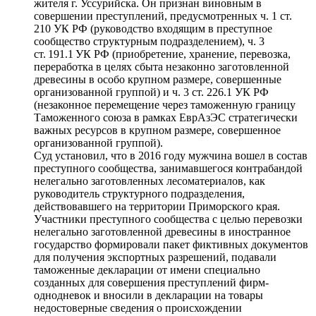
жителя г. Уссурийска. Он признан виновным в
совершении преступлений, предусмотренных ч. 1 ст.
210 УК РФ (руководство входящим в преступное
сообщество структурным подразделением), ч. 3
ст. 191.1 УК РФ (приобретение, хранение, перевозка,
переработка в целях сбыта незаконно заготовленной
древесины в особо крупном размере, совершенные
организованной группой) и ч. 3 ст. 226.1 УК РФ
(незаконное перемещение через таможенную границу
Таможенного союза в рамках ЕврАзЭС стратегически
важных ресурсов в крупном размере, совершенное
организованной группой).
Суд установил, что в 2016 году мужчина вошел в состав
преступного сообщества, занимавшегося контрабандой
нелегально заготовленных лесоматериалов, как
руководитель структурного подразделения,
действовавшего на территории Приморского края.
Участники преступного сообщества с целью перевозки
нелегально заготовленной древесины в иностранное
государство формировали пакет фиктивных документов
для получения экспортных разрешений, подавали
таможенные декларации от имени специально
созданных для совершения преступлений фирм-
однодневок и вносили в декларации на товары
недостоверные сведения о происхождении