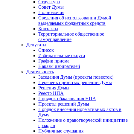
Структура
Совет Думы
Полномочия
Сведения об использовании Думой
выделяемых бюджетных средств
Контакты
Территориальное общественное
самоуправление
Депутаты
Список
Избирательные округа
График приема
Наказы избирателей
Деятельность
Заседания Думы (проекты повесток)
Перечень принятых решений Думы
Решения Думы
Реестр НПА
Порядок обжалования НПА
Проекты решений Думы
Порядок внесения нормативных актов в
Думу
Положение о правотворческой инициативе
граждан
Публичные слушания