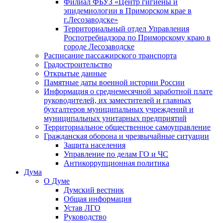
Филиал ФБУЗ «Центр гигиены и
эпидемиологии в Приморском крае в
г.Лесозаводске»
Территориальный отдел Управления
Роспотребнадзора по Приморскому краю в
городе Лесозаводске
Расписание пассажирского транспорта
Градостроительство
Открытые данные
Памятные даты военной истории России
Информация о среднемесячной заработной плате
руководителей, их заместителей и главных
бухгалтеров муниципальных учреждений и
муниципальных унитарных предприятий
Территориальное общественное самоуправление
Гражданская оборона и чрезвычайные ситуации
Защита населения
Управление по делам ГО и ЧС
Антикоррупционная политика
Дума
О Думе
Думский вестник
Общая информация
Устав ЛГО
Руководство