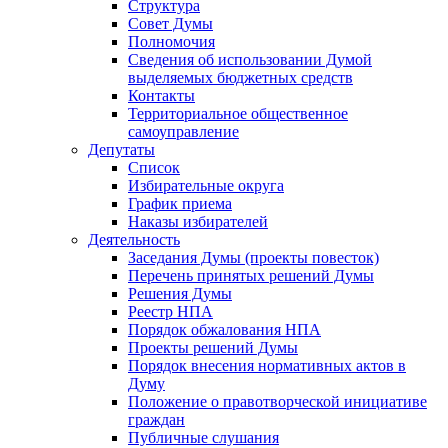
Структура
Совет Думы
Полномочия
Сведения об использовании Думой
выделяемых бюджетных средств
Контакты
Территориальное общественное
самоуправление
Депутаты
Список
Избирательные округа
График приема
Наказы избирателей
Деятельность
Заседания Думы (проекты повесток)
Перечень принятых решений Думы
Решения Думы
Реестр НПА
Порядок обжалования НПА
Проекты решений Думы
Порядок внесения нормативных актов в
Думу
Положение о правотворческой инициативе
граждан
Публичные слушания