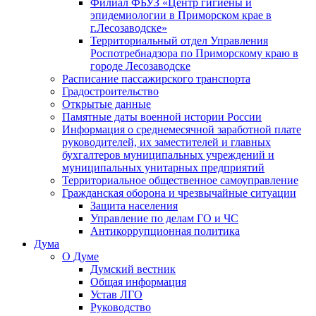
Филиал ФБУЗ «Центр гигиены и
эпидемиологии в Приморском крае в
г.Лесозаводске»
Территориальный отдел Управления
Роспотребнадзора по Приморскому краю в
городе Лесозаводске
Расписание пассажирского транспорта
Градостроительство
Открытые данные
Памятные даты военной истории России
Информация о среднемесячной заработной плате
руководителей, их заместителей и главных
бухгалтеров муниципальных учреждений и
муниципальных унитарных предприятий
Территориальное общественное самоуправление
Гражданская оборона и чрезвычайные ситуации
Защита населения
Управление по делам ГО и ЧС
Антикоррупционная политика
Дума
О Думе
Думский вестник
Общая информация
Устав ЛГО
Руководство