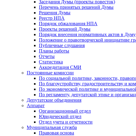
Заседания Думы (проекты повесток)
Перечень принятых решений Думы
Решения Думы
Реестр НПА
Порядок обжалования НПА
Проекты решений Думы
Порядок внесения нормативных актов в Думу
Положение о правотворческой инициативе г
Публичные слушания
Планы работы
Отчеты
Статистика
Аккредитация СМИ
Постоянные комиссии
По социальной политике, законности, правоп
По благоустройству, градостроительству и ко
По экономической политике и муниципально
По регламенту, депутатской этике и организ
Депутатские объединения
Аппарат
Организационный отдел
Юридический отдел
Отдел учета и отчетности
Муниципальная служба
Правовая основа