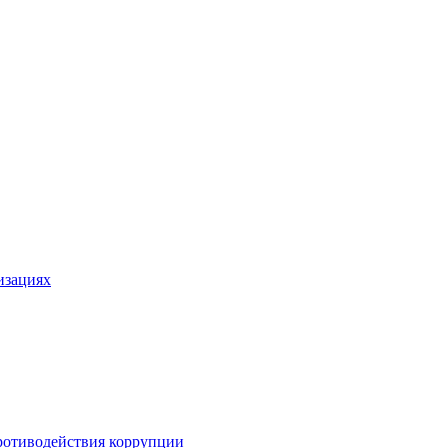
изациях
ротиводействия коррупции