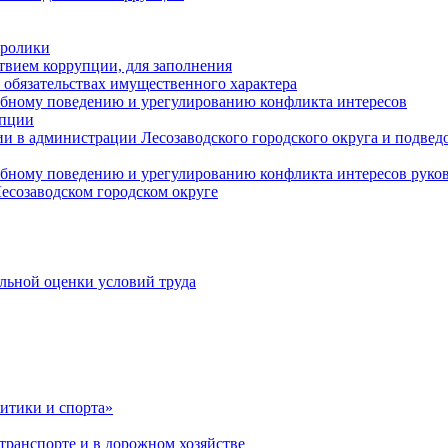
оролики
твием коррупции, для заполнения
и обязательствах имущественного характера
ебному поведению и урегулированию конфликта интересов
упции
и в администрации Лесозаводского городского округа и подве
ебному поведению и урегулированию конфликта интересов рук
есозаводском городском округе
льной оценки условий труда
итики и спорта»
ранспорте и в дорожном хозяйстве