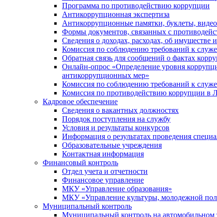
Программа по противодействию коррупции
Антикоррупционная экспертиза
Антикоррупционные памятки, буклеты, виде
Формы документов, связанных с противодейс
Сведения о доходах, расходах, об имуществе 
Комиссия по соблюдению требований к служ
Обратная связь для сообщений о фактах корр
Онлайн-опрос «Определение уровня коррупци
антикоррупционных мер»
Комиссия по соблюдению требований к служ
Комиссия по противодействию коррупции в Л
Кадровое обеспечение
Сведения о вакантных должностях
Порядок поступления на службу
Условия и результаты конкурсов
Информация о результатах проведения специа
Образовательные учреждения
Контактная информация
Финансовый контроль
Отдел учета и отчетности
Финансовое управление
МКУ «Управление образования»
МКУ «Управление культуры, молодежной пол
Муниципальный контроль
Муниципальный контроль на автомобильном т