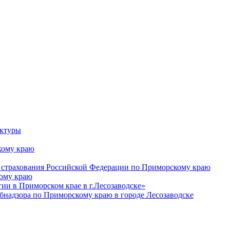
уктуры
ому краю
 страхования Российской Федерации по Приморскому краю
кому краю
и в Приморском крае в г.Лесозаводске»
бнадзора по Приморскому краю в городе Лесозаводске