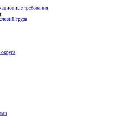
кационные требования
и
словий труда
 округа
ями