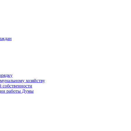
раждан
орядку
ммунальному хозяйству
й собственности
ации работы Думы