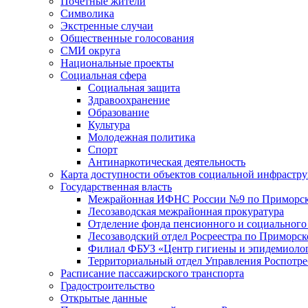
Почетные жители
Символика
Экстренные случаи
Общественные голосования
СМИ округа
Национальные проекты
Социальная сфера
Социальная защита
Здравоохранение
Образование
Культура
Молодежная политика
Спорт
Антинаркотическая деятельность
Карта доступности объектов социальной инфрастр
Государственная власть
Межрайонная ИФНС России №9 по Приморск
Лесозаводская межрайонная прокуратура
Отделение фонда пенсионного и социального
Лесозаводский отдел Росреестра по Приморс
Филиал ФБУЗ «Центр гигиены и эпидемиологи
Территориальный отдел Управления Роспотре
Расписание пассажирского транспорта
Градостроительство
Открытые данные