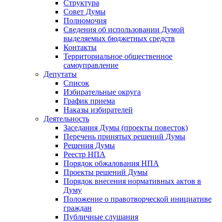
Структура
Совет Думы
Полномочия
Сведения об использовании Думой
выделяемых бюджетных средств
Контакты
Территориальное общественное
самоуправление
Депутаты
Список
Избирательные округа
График приема
Наказы избирателей
Деятельность
Заседания Думы (проекты повесток)
Перечень принятых решений Думы
Решения Думы
Реестр НПА
Порядок обжалования НПА
Проекты решений Думы
Порядок внесения нормативных актов в
Думу
Положение о правотворческой инициативе
граждан
Публичные слушания