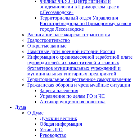
Филиал ФБУЗ «Центр гигиены и
эпидемиологии в Приморском крае в
г.Лесозаводске»
Территориальный отдел Управления
Роспотребнадзора по Приморскому краю в
городе Лесозаводске
Расписание пассажирского транспорта
Градостроительство
Открытые данные
Памятные даты военной истории России
Информация о среднемесячной заработной плате
руководителей, их заместителей и главных
бухгалтеров муниципальных учреждений и
муниципальных унитарных предприятий
Территориальное общественное самоуправление
Гражданская оборона и чрезвычайные ситуации
Защита населения
Управление по делам ГО и ЧС
Антикоррупционная политика
Дума
О Думе
Думский вестник
Общая информация
Устав ЛГО
Руководство