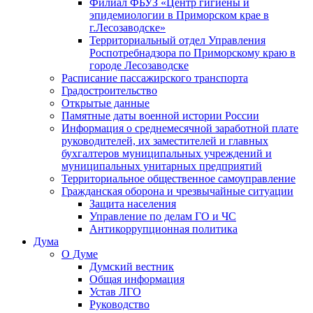
Филиал ФБУЗ «Центр гигиены и
эпидемиологии в Приморском крае в
г.Лесозаводске»
Территориальный отдел Управления
Роспотребнадзора по Приморскому краю в
городе Лесозаводске
Расписание пассажирского транспорта
Градостроительство
Открытые данные
Памятные даты военной истории России
Информация о среднемесячной заработной плате
руководителей, их заместителей и главных
бухгалтеров муниципальных учреждений и
муниципальных унитарных предприятий
Территориальное общественное самоуправление
Гражданская оборона и чрезвычайные ситуации
Защита населения
Управление по делам ГО и ЧС
Антикоррупционная политика
Дума
О Думе
Думский вестник
Общая информация
Устав ЛГО
Руководство