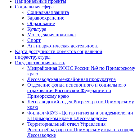
Национальные проекты
Социальная сфера
Социальная защита
Здравоохранение
Образование
Культура
Молодежная политика
Спорт
Антинаркотическая деятельность
Карта доступности объектов социальной
инфраструктуры
Государственная власть
Межрайонная ИФНС России №9 по Приморскому
краю
Лесозаводская межрайонная прокуратура
Отделение фонда пенсионного и социального
страхования Российской Федерации по
Приморскому краю
Лесозаводский отдел Росреестра по Приморскому
краю
Филиал ФБУЗ «Центр гигиены и эпидемиологии
в Приморском крае в г.Лесозаводске»
Территориальный отдел Управления
Роспотребнадзора по Приморскому краю в городе
Лесозаводске