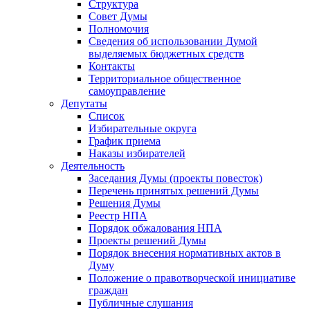
Структура
Совет Думы
Полномочия
Сведения об использовании Думой
выделяемых бюджетных средств
Контакты
Территориальное общественное
самоуправление
Депутаты
Список
Избирательные округа
График приема
Наказы избирателей
Деятельность
Заседания Думы (проекты повесток)
Перечень принятых решений Думы
Решения Думы
Реестр НПА
Порядок обжалования НПА
Проекты решений Думы
Порядок внесения нормативных актов в
Думу
Положение о правотворческой инициативе
граждан
Публичные слушания