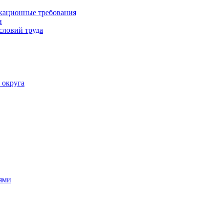
кационные требования
и
словий труда
 округа
ями