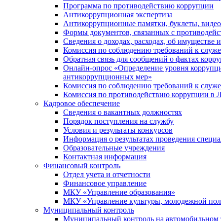
Программа по противодействию коррупции
Антикоррупционная экспертиза
Антикоррупционные памятки, буклеты, виде
Формы документов, связанных с противодейс
Сведения о доходах, расходах, об имуществе 
Комиссия по соблюдению требований к служ
Обратная связь для сообщений о фактах корр
Онлайн-опрос «Определение уровня коррупци
антикоррупционных мер»
Комиссия по соблюдению требований к служ
Комиссия по противодействию коррупции в Л
Кадровое обеспечение
Сведения о вакантных должностях
Порядок поступления на службу
Условия и результаты конкурсов
Информация о результатах проведения специа
Образовательные учреждения
Контактная информация
Финансовый контроль
Отдел учета и отчетности
Финансовое управление
МКУ «Управление образования»
МКУ «Управление культуры, молодежной пол
Муниципальный контроль
Муниципальный контроль на автомобильном т