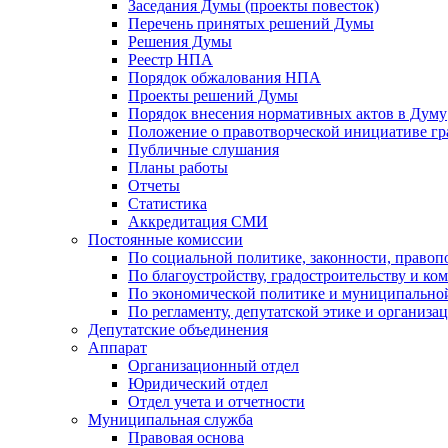
Заседания Думы (проекты повесток)
Перечень принятых решений Думы
Решения Думы
Реестр НПА
Порядок обжалования НПА
Проекты решений Думы
Порядок внесения нормативных актов в Думу
Положение о правотворческой инициативе г
Публичные слушания
Планы работы
Отчеты
Статистика
Аккредитация СМИ
Постоянные комиссии
По социальной политике, законности, правоп
По благоустройству, градостроительству и ко
По экономической политике и муниципально
По регламенту, депутатской этике и организ
Депутатские объединения
Аппарат
Организационный отдел
Юридический отдел
Отдел учета и отчетности
Муниципальная служба
Правовая основа