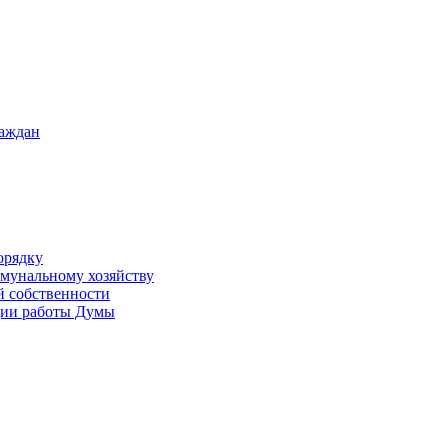
раждан
орядку
ммунальному хозяйству
й собственности
ации работы Думы