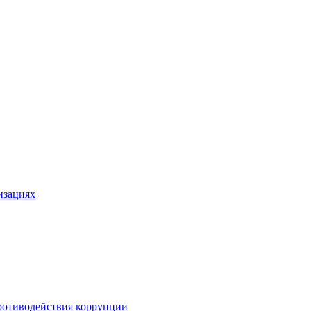
изациях
ротиводействия коррупции