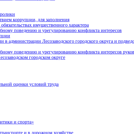
оролики
твием коррупции, для заполнения
и обязательствах имущественного характера
ебному поведению и урегулированию конфликта интересов
упции
и в администрации Лесозаводского городского округа и подве
ебному поведению и урегулированию конфликта интересов рук
есозаводском городском округе
льной оценки условий труда
итики и спорта»
ранспорте и в дорожном хозяйстве