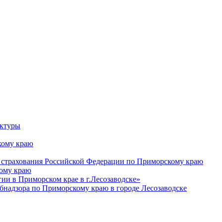
уктуры
ому краю
 страхования Российской Федерации по Приморскому краю
кому краю
и в Приморском крае в г.Лесозаводске»
бнадзора по Приморскому краю в городе Лесозаводске