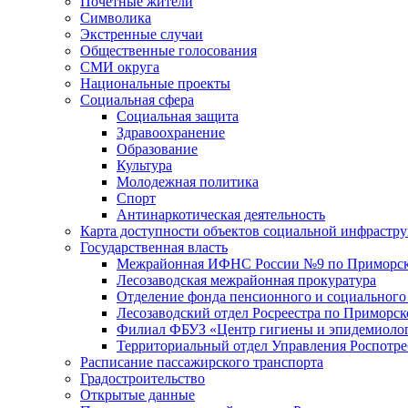
Почетные жители
Символика
Экстренные случаи
Общественные голосования
СМИ округа
Национальные проекты
Социальная сфера
Социальная защита
Здравоохранение
Образование
Культура
Молодежная политика
Спорт
Антинаркотическая деятельность
Карта доступности объектов социальной инфрастр
Государственная власть
Межрайонная ИФНС России №9 по Приморск
Лесозаводская межрайонная прокуратура
Отделение фонда пенсионного и социального
Лесозаводский отдел Росреестра по Приморс
Филиал ФБУЗ «Центр гигиены и эпидемиологи
Территориальный отдел Управления Роспотре
Расписание пассажирского транспорта
Градостроительство
Открытые данные