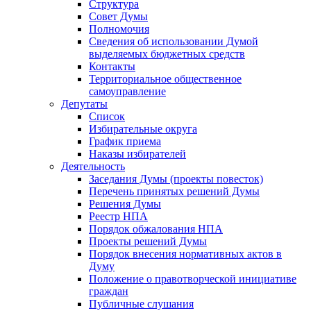
Структура
Совет Думы
Полномочия
Сведения об использовании Думой
выделяемых бюджетных средств
Контакты
Территориальное общественное
самоуправление
Депутаты
Список
Избирательные округа
График приема
Наказы избирателей
Деятельность
Заседания Думы (проекты повесток)
Перечень принятых решений Думы
Решения Думы
Реестр НПА
Порядок обжалования НПА
Проекты решений Думы
Порядок внесения нормативных актов в
Думу
Положение о правотворческой инициативе
граждан
Публичные слушания