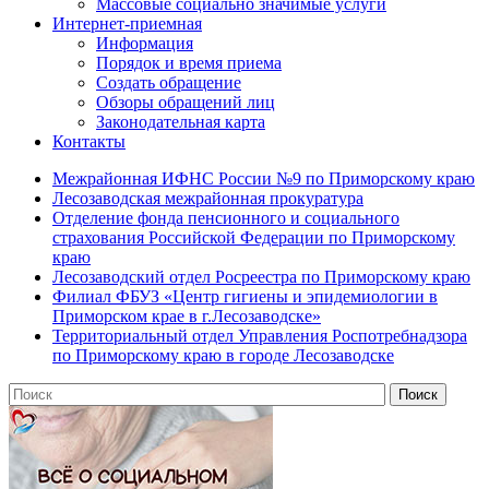
Массовые социально значимые услуги
Интернет-приемная
Информация
Порядок и время приема
Создать обращение
Обзоры обращений лиц
Законодательная карта
Контакты
Межрайонная ИФНС России №9 по Приморскому краю
Лесозаводская межрайонная прокуратура
Отделение фонда пенсионного и социального
страхования Российской Федерации по Приморскому
краю
Лесозаводский отдел Росреестра по Приморскому краю
Филиал ФБУЗ «Центр гигиены и эпидемиологии в
Приморском крае в г.Лесозаводске»
Территориальный отдел Управления Роспотребнадзора
по Приморскому краю в городе Лесозаводске