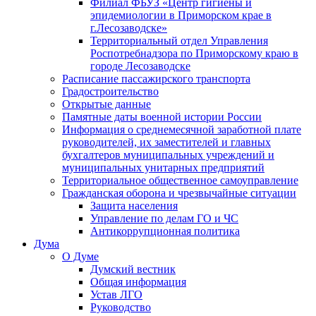
Филиал ФБУЗ «Центр гигиены и
эпидемиологии в Приморском крае в
г.Лесозаводске»
Территориальный отдел Управления
Роспотребнадзора по Приморскому краю в
городе Лесозаводске
Расписание пассажирского транспорта
Градостроительство
Открытые данные
Памятные даты военной истории России
Информация о среднемесячной заработной плате
руководителей, их заместителей и главных
бухгалтеров муниципальных учреждений и
муниципальных унитарных предприятий
Территориальное общественное самоуправление
Гражданская оборона и чрезвычайные ситуации
Защита населения
Управление по делам ГО и ЧС
Антикоррупционная политика
Дума
О Думе
Думский вестник
Общая информация
Устав ЛГО
Руководство