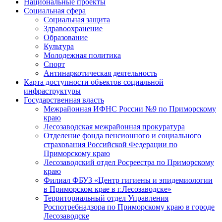
Национальные проекты
Социальная сфера
Социальная защита
Здравоохранение
Образование
Культура
Молодежная политика
Спорт
Антинаркотическая деятельность
Карта доступности объектов социальной
инфраструктуры
Государственная власть
Межрайонная ИФНС России №9 по Приморскому
краю
Лесозаводская межрайонная прокуратура
Отделение фонда пенсионного и социального
страхования Российской Федерации по
Приморскому краю
Лесозаводский отдел Росреестра по Приморскому
краю
Филиал ФБУЗ «Центр гигиены и эпидемиологии
в Приморском крае в г.Лесозаводске»
Территориальный отдел Управления
Роспотребнадзора по Приморскому краю в городе
Лесозаводске