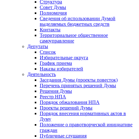
Структура
Совет Думы
Полномочия
Сведения об использовании Думой
выделяемых бюджетных средств
Контакты
Территориальное общественное
самоуправление
Депутаты
Список
Избирательные округа
График приема
Наказы избирателей
Деятельность
Заседания Думы (проекты повесток)
Перечень принятых решений Думы
Решения Думы
Реестр НПА
Порядок обжалования НПА
Проекты решений Думы
Порядок внесения нормативных актов в
Думу
Положение о правотворческой инициативе
граждан
Публичные слушания