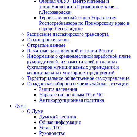
Филиал ФБУЗ «Центр гигиены и
эпидемиологии в Приморском крае в
г.Лесозаводске»
Территориальный отдел Управления
Роспотребнадзора по Приморскому краю в
городе Лесозаводске
Расписание пассажирского транспорта
Градостроительство
Открытые данные
Памятные даты военной истории России
Информация о среднемесячной заработной плате
руководителей, их заместителей и главных
бухгалтеров муниципальных учреждений и
муниципальных унитарных предприятий
Территориальное общественное самоуправление
Гражданская оборона и чрезвычайные ситуации
Защита населения
Управление по делам ГО и ЧС
Антикоррупционная политика
Дума
О Думе
Думский вестник
Общая информация
Устав ЛГО
Руководство