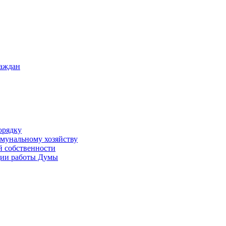
раждан
орядку
ммунальному хозяйству
й собственности
ации работы Думы