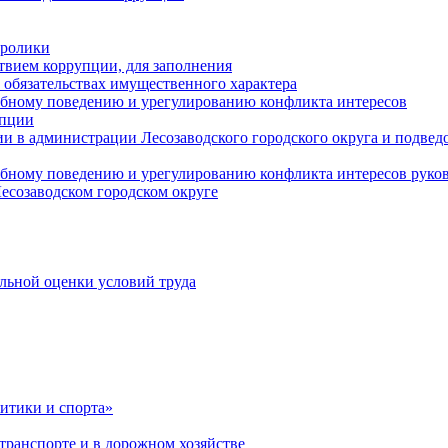
оролики
твием коррупции, для заполнения
и обязательствах имущественного характера
ебному поведению и урегулированию конфликта интересов
упции
и в администрации Лесозаводского городского округа и подве
ебному поведению и урегулированию конфликта интересов рук
есозаводском городском округе
льной оценки условий труда
итики и спорта»
ранспорте и в дорожном хозяйстве