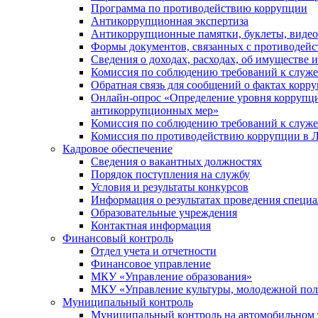
Программа по противодействию коррупции
Антикоррупционная экспертиза
Антикоррупционные памятки, буклеты, виде
Формы документов, связанных с противодейс
Сведения о доходах, расходах, об имуществе 
Комиссия по соблюдению требований к служ
Обратная связь для сообщений о фактах корр
Онлайн-опрос «Определение уровня коррупци
антикоррупционных мер»
Комиссия по соблюдению требований к служ
Комиссия по противодействию коррупции в Л
Кадровое обеспечение
Сведения о вакантных должностях
Порядок поступления на службу
Условия и результаты конкурсов
Информация о результатах проведения специа
Образовательные учреждения
Контактная информация
Финансовый контроль
Отдел учета и отчетности
Финансовое управление
МКУ «Управление образования»
МКУ «Управление культуры, молодежной пол
Муниципальный контроль
Муниципальный контроль на автомобильном т