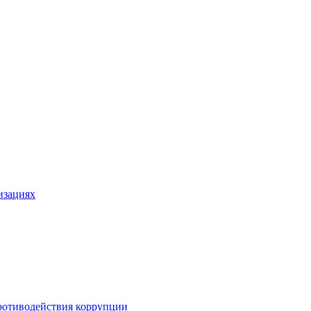
изациях
ротиводействия коррупции