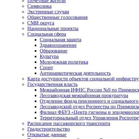
Почетные жители
Символика
Экстренные случаи
Общественные голосования
СМИ округа
Национальные проекты
Социальная сфера
Социальная защита
Здравоохранение
Образование
Культура
Молодежная политика
Спорт
Антинаркотическая деятельность
Карта доступности объектов социальной инфрастр
Государственная власть
Межрайонная ИФНС России №9 по Приморск
Лесозаводская межрайонная прокуратура
Отделение фонда пенсионного и социального
Лесозаводский отдел Росреестра по Приморс
Филиал ФБУЗ «Центр гигиены и эпидемиологи
Территориальный отдел Управления Роспотре
Расписание пассажирского транспорта
Градостроительство
Открытые данные