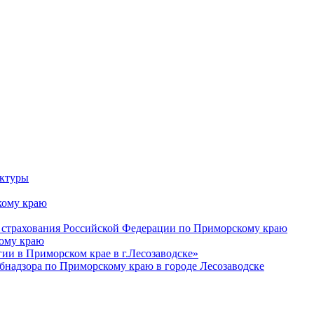
уктуры
ому краю
 страхования Российской Федерации по Приморскому краю
кому краю
и в Приморском крае в г.Лесозаводске»
бнадзора по Приморскому краю в городе Лесозаводске