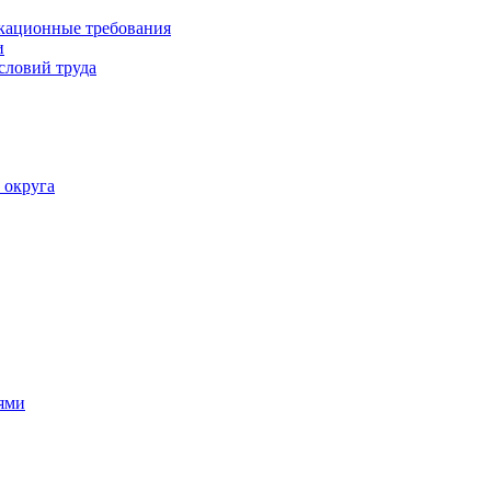
кационные требования
и
словий труда
 округа
ями