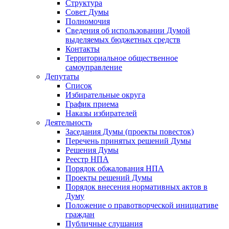
Структура
Совет Думы
Полномочия
Сведения об использовании Думой
выделяемых бюджетных средств
Контакты
Территориальное общественное
самоуправление
Депутаты
Список
Избирательные округа
График приема
Наказы избирателей
Деятельность
Заседания Думы (проекты повесток)
Перечень принятых решений Думы
Решения Думы
Реестр НПА
Порядок обжалования НПА
Проекты решений Думы
Порядок внесения нормативных актов в
Думу
Положение о правотворческой инициативе
граждан
Публичные слушания