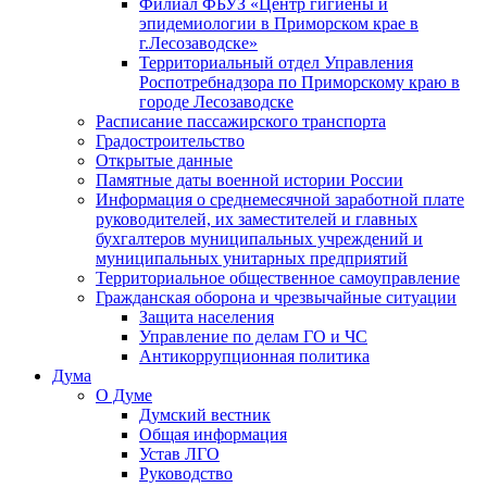
Филиал ФБУЗ «Центр гигиены и
эпидемиологии в Приморском крае в
г.Лесозаводске»
Территориальный отдел Управления
Роспотребнадзора по Приморскому краю в
городе Лесозаводске
Расписание пассажирского транспорта
Градостроительство
Открытые данные
Памятные даты военной истории России
Информация о среднемесячной заработной плате
руководителей, их заместителей и главных
бухгалтеров муниципальных учреждений и
муниципальных унитарных предприятий
Территориальное общественное самоуправление
Гражданская оборона и чрезвычайные ситуации
Защита населения
Управление по делам ГО и ЧС
Антикоррупционная политика
Дума
О Думе
Думский вестник
Общая информация
Устав ЛГО
Руководство