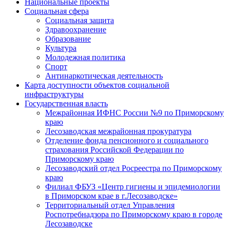
Национальные проекты
Социальная сфера
Социальная защита
Здравоохранение
Образование
Культура
Молодежная политика
Спорт
Антинаркотическая деятельность
Карта доступности объектов социальной
инфраструктуры
Государственная власть
Межрайонная ИФНС России №9 по Приморскому
краю
Лесозаводская межрайонная прокуратура
Отделение фонда пенсионного и социального
страхования Российской Федерации по
Приморскому краю
Лесозаводский отдел Росреестра по Приморскому
краю
Филиал ФБУЗ «Центр гигиены и эпидемиологии
в Приморском крае в г.Лесозаводске»
Территориальный отдел Управления
Роспотребнадзора по Приморскому краю в городе
Лесозаводске