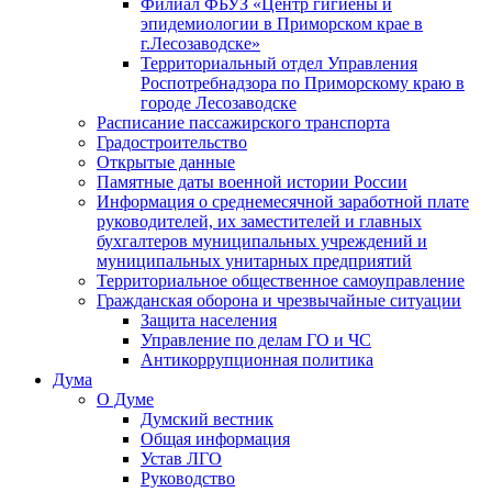
Филиал ФБУЗ «Центр гигиены и
эпидемиологии в Приморском крае в
г.Лесозаводске»
Территориальный отдел Управления
Роспотребнадзора по Приморскому краю в
городе Лесозаводске
Расписание пассажирского транспорта
Градостроительство
Открытые данные
Памятные даты военной истории России
Информация о среднемесячной заработной плате
руководителей, их заместителей и главных
бухгалтеров муниципальных учреждений и
муниципальных унитарных предприятий
Территориальное общественное самоуправление
Гражданская оборона и чрезвычайные ситуации
Защита населения
Управление по делам ГО и ЧС
Антикоррупционная политика
Дума
О Думе
Думский вестник
Общая информация
Устав ЛГО
Руководство