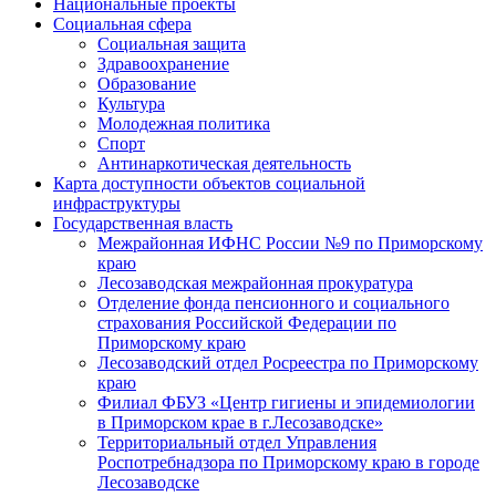
Национальные проекты
Социальная сфера
Социальная защита
Здравоохранение
Образование
Культура
Молодежная политика
Спорт
Антинаркотическая деятельность
Карта доступности объектов социальной
инфраструктуры
Государственная власть
Межрайонная ИФНС России №9 по Приморскому
краю
Лесозаводская межрайонная прокуратура
Отделение фонда пенсионного и социального
страхования Российской Федерации по
Приморскому краю
Лесозаводский отдел Росреестра по Приморскому
краю
Филиал ФБУЗ «Центр гигиены и эпидемиологии
в Приморском крае в г.Лесозаводске»
Территориальный отдел Управления
Роспотребнадзора по Приморскому краю в городе
Лесозаводске