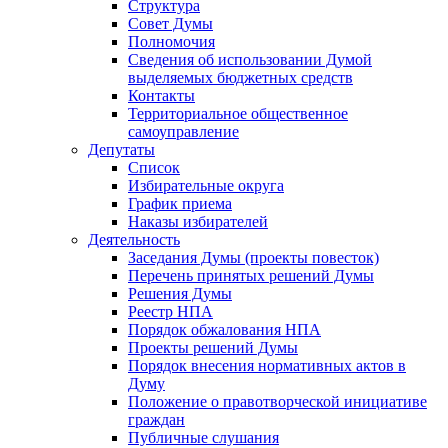
Структура
Совет Думы
Полномочия
Сведения об использовании Думой
выделяемых бюджетных средств
Контакты
Территориальное общественное
самоуправление
Депутаты
Список
Избирательные округа
График приема
Наказы избирателей
Деятельность
Заседания Думы (проекты повесток)
Перечень принятых решений Думы
Решения Думы
Реестр НПА
Порядок обжалования НПА
Проекты решений Думы
Порядок внесения нормативных актов в
Думу
Положение о правотворческой инициативе
граждан
Публичные слушания