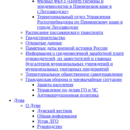
Филиал ФБУЗ «Центр гигиены и
эпидемиологии в Приморском крае в
г.Лесозаводске»
Территориальный отдел Управления
Роспотребнадзора по Приморскому краю в
городе Лесозаводске
Расписание пассажирского транспорта
Градостроительство
Открытые данные
Памятные даты военной истории России
Информация о среднемесячной заработной плате
руководителей, их заместителей и главных
бухгалтеров муниципальных учреждений и
муниципальных унитарных предприятий
Территориальное общественное самоуправление
Гражданская оборона и чрезвычайные ситуации
Защита населения
Управление по делам ГО и ЧС
Антикоррупционная политика
Дума
О Думе
Думский вестник
Общая информация
Устав ЛГО
Руководство