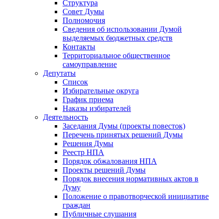
Структура
Совет Думы
Полномочия
Сведения об использовании Думой
выделяемых бюджетных средств
Контакты
Территориальное общественное
самоуправление
Депутаты
Список
Избирательные округа
График приема
Наказы избирателей
Деятельность
Заседания Думы (проекты повесток)
Перечень принятых решений Думы
Решения Думы
Реестр НПА
Порядок обжалования НПА
Проекты решений Думы
Порядок внесения нормативных актов в
Думу
Положение о правотворческой инициативе
граждан
Публичные слушания