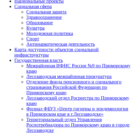
Национальные проекты
Социальная сфера
Социальная защита
Здравоохранение
Образование
Культура
Молодежная политика
Спорт
Антинаркотическая деятельность
Карта доступности объектов социальной
инфраструктуры
Государственная власть
Межрайонная ИФНС России №9 по Приморскому
краю
Лесозаводская межрайонная прокуратура
Отделение фонда пенсионного и социального
страхования Российской Федерации по
Приморскому краю
Лесозаводский отдел Росреестра по Приморскому
краю
Филиал ФБУЗ «Центр гигиены и эпидемиологии
в Приморском крае в г.Лесозаводске»
Территориальный отдел Управления
Роспотребнадзора по Приморскому краю в городе
Лесозаводске