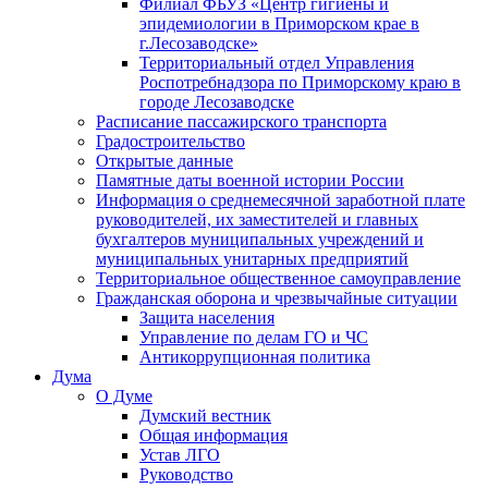
Филиал ФБУЗ «Центр гигиены и
эпидемиологии в Приморском крае в
г.Лесозаводске»
Территориальный отдел Управления
Роспотребнадзора по Приморскому краю в
городе Лесозаводске
Расписание пассажирского транспорта
Градостроительство
Открытые данные
Памятные даты военной истории России
Информация о среднемесячной заработной плате
руководителей, их заместителей и главных
бухгалтеров муниципальных учреждений и
муниципальных унитарных предприятий
Территориальное общественное самоуправление
Гражданская оборона и чрезвычайные ситуации
Защита населения
Управление по делам ГО и ЧС
Антикоррупционная политика
Дума
О Думе
Думский вестник
Общая информация
Устав ЛГО
Руководство