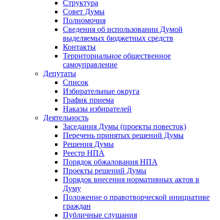
Структура
Совет Думы
Полномочия
Сведения об использовании Думой
выделяемых бюджетных средств
Контакты
Территориальное общественное
самоуправление
Депутаты
Список
Избирательные округа
График приема
Наказы избирателей
Деятельность
Заседания Думы (проекты повесток)
Перечень принятых решений Думы
Решения Думы
Реестр НПА
Порядок обжалования НПА
Проекты решений Думы
Порядок внесения нормативных актов в
Думу
Положение о правотворческой инициативе
граждан
Публичные слушания