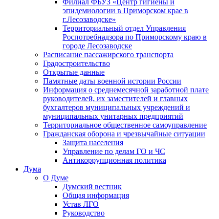
Филиал ФБУЗ «Центр гигиены и
эпидемиологии в Приморском крае в
г.Лесозаводске»
Территориальный отдел Управления
Роспотребнадзора по Приморскому краю в
городе Лесозаводске
Расписание пассажирского транспорта
Градостроительство
Открытые данные
Памятные даты военной истории России
Информация о среднемесячной заработной плате
руководителей, их заместителей и главных
бухгалтеров муниципальных учреждений и
муниципальных унитарных предприятий
Территориальное общественное самоуправление
Гражданская оборона и чрезвычайные ситуации
Защита населения
Управление по делам ГО и ЧС
Антикоррупционная политика
Дума
О Думе
Думский вестник
Общая информация
Устав ЛГО
Руководство