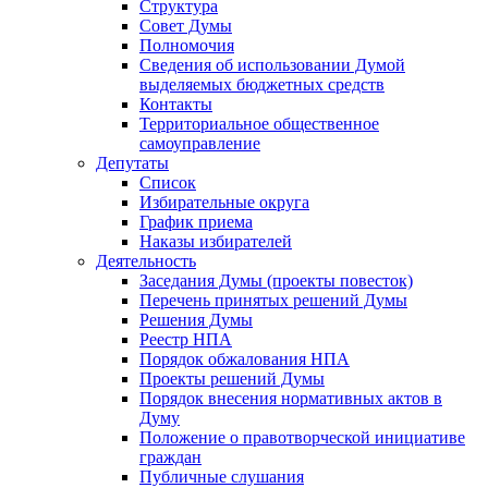
Структура
Совет Думы
Полномочия
Сведения об использовании Думой
выделяемых бюджетных средств
Контакты
Территориальное общественное
самоуправление
Депутаты
Список
Избирательные округа
График приема
Наказы избирателей
Деятельность
Заседания Думы (проекты повесток)
Перечень принятых решений Думы
Решения Думы
Реестр НПА
Порядок обжалования НПА
Проекты решений Думы
Порядок внесения нормативных актов в
Думу
Положение о правотворческой инициативе
граждан
Публичные слушания