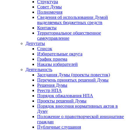
Структура
Совет Думы
Полномочия
Сведения об использовании Думой
выделяемых бюджетных средств
Контакты
Территориальное общественное
самоуправление
Депутаты
Список
Избирательные округа
График приема
Наказы избирателей
Деятельность
Заседания Думы (проекты повесток)
Перечень принятых решений Думы
Решения Думы
Реестр НПА
Порядок обжалования НПА
Проекты решений Думы
Порядок внесения нормативных актов в
Думу
Положение о правотворческой инициативе
граждан
Публичные слушания