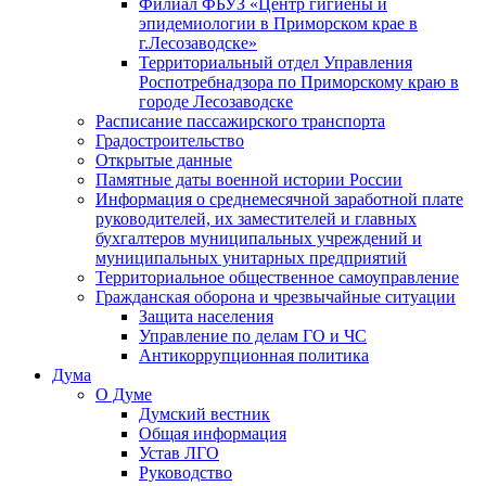
Филиал ФБУЗ «Центр гигиены и
эпидемиологии в Приморском крае в
г.Лесозаводске»
Территориальный отдел Управления
Роспотребнадзора по Приморскому краю в
городе Лесозаводске
Расписание пассажирского транспорта
Градостроительство
Открытые данные
Памятные даты военной истории России
Информация о среднемесячной заработной плате
руководителей, их заместителей и главных
бухгалтеров муниципальных учреждений и
муниципальных унитарных предприятий
Территориальное общественное самоуправление
Гражданская оборона и чрезвычайные ситуации
Защита населения
Управление по делам ГО и ЧС
Антикоррупционная политика
Дума
О Думе
Думский вестник
Общая информация
Устав ЛГО
Руководство