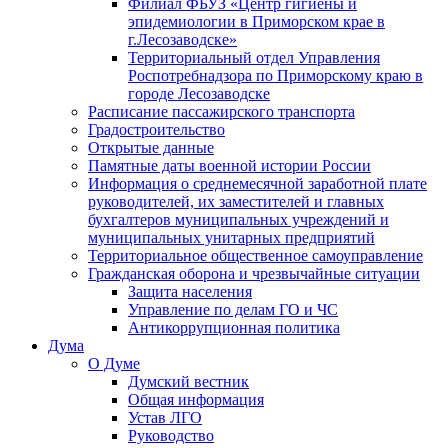
Филиал ФБУЗ «Центр гигиены и
эпидемиологии в Приморском крае в
г.Лесозаводске»
Территориальный отдел Управления
Роспотребнадзора по Приморскому краю в
городе Лесозаводске
Расписание пассажирского транспорта
Градостроительство
Открытые данные
Памятные даты военной истории России
Информация о среднемесячной заработной плате
руководителей, их заместителей и главных
бухгалтеров муниципальных учреждений и
муниципальных унитарных предприятий
Территориальное общественное самоуправление
Гражданская оборона и чрезвычайные ситуации
Защита населения
Управление по делам ГО и ЧС
Антикоррупционная политика
Дума
О Думе
Думский вестник
Общая информация
Устав ЛГО
Руководство