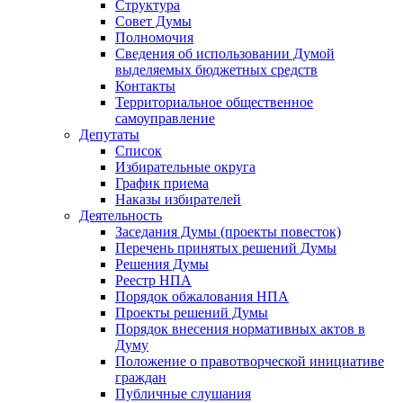
Структура
Совет Думы
Полномочия
Сведения об использовании Думой
выделяемых бюджетных средств
Контакты
Территориальное общественное
самоуправление
Депутаты
Список
Избирательные округа
График приема
Наказы избирателей
Деятельность
Заседания Думы (проекты повесток)
Перечень принятых решений Думы
Решения Думы
Реестр НПА
Порядок обжалования НПА
Проекты решений Думы
Порядок внесения нормативных актов в
Думу
Положение о правотворческой инициативе
граждан
Публичные слушания