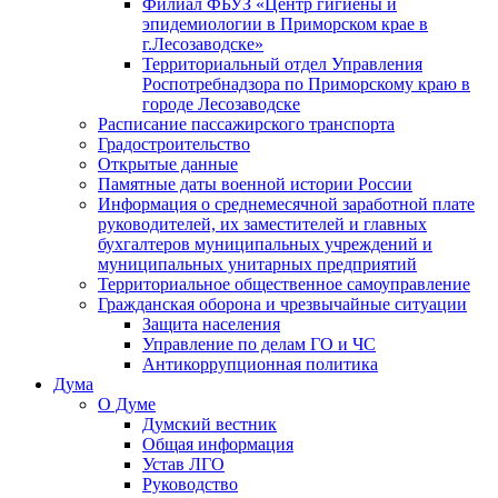
Филиал ФБУЗ «Центр гигиены и
эпидемиологии в Приморском крае в
г.Лесозаводске»
Территориальный отдел Управления
Роспотребнадзора по Приморскому краю в
городе Лесозаводске
Расписание пассажирского транспорта
Градостроительство
Открытые данные
Памятные даты военной истории России
Информация о среднемесячной заработной плате
руководителей, их заместителей и главных
бухгалтеров муниципальных учреждений и
муниципальных унитарных предприятий
Территориальное общественное самоуправление
Гражданская оборона и чрезвычайные ситуации
Защита населения
Управление по делам ГО и ЧС
Антикоррупционная политика
Дума
О Думе
Думский вестник
Общая информация
Устав ЛГО
Руководство