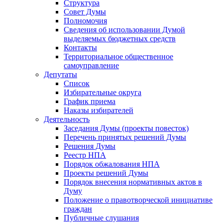
Структура
Совет Думы
Полномочия
Сведения об использовании Думой
выделяемых бюджетных средств
Контакты
Территориальное общественное
самоуправление
Депутаты
Список
Избирательные округа
График приема
Наказы избирателей
Деятельность
Заседания Думы (проекты повесток)
Перечень принятых решений Думы
Решения Думы
Реестр НПА
Порядок обжалования НПА
Проекты решений Думы
Порядок внесения нормативных актов в
Думу
Положение о правотворческой инициативе
граждан
Публичные слушания