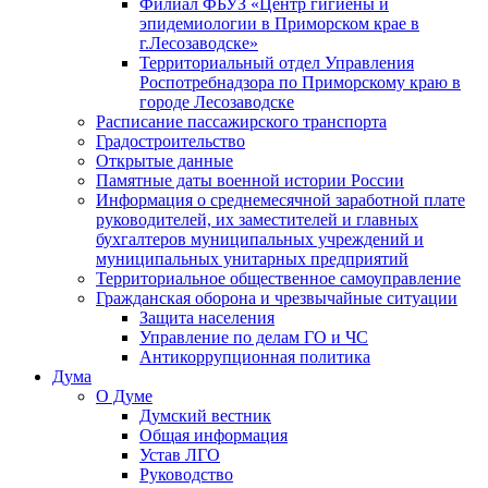
Филиал ФБУЗ «Центр гигиены и
эпидемиологии в Приморском крае в
г.Лесозаводске»
Территориальный отдел Управления
Роспотребнадзора по Приморскому краю в
городе Лесозаводске
Расписание пассажирского транспорта
Градостроительство
Открытые данные
Памятные даты военной истории России
Информация о среднемесячной заработной плате
руководителей, их заместителей и главных
бухгалтеров муниципальных учреждений и
муниципальных унитарных предприятий
Территориальное общественное самоуправление
Гражданская оборона и чрезвычайные ситуации
Защита населения
Управление по делам ГО и ЧС
Антикоррупционная политика
Дума
О Думе
Думский вестник
Общая информация
Устав ЛГО
Руководство