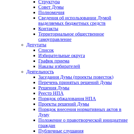
Структура
Совет Думы
Полномочия
Сведения об использовании Думой
выделяемых бюджетных средств
Контакты
Территориальное общественное
самоуправление
Депутаты
Список
Избирательные округа
График приема
Наказы избирателей
Деятельность
Заседания Думы (проекты повесток)
Перечень принятых решений Думы
Решения Думы
Реестр НПА
Порядок обжалования НПА
Проекты решений Думы
Порядок внесения нормативных актов в
Думу
Положение о правотворческой инициативе
граждан
Публичные слушания