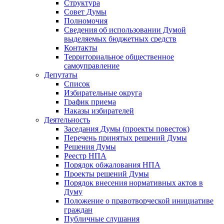
Структура
Совет Думы
Полномочия
Сведения об использовании Думой
выделяемых бюджетных средств
Контакты
Территориальное общественное
самоуправление
Депутаты
Список
Избирательные округа
График приема
Наказы избирателей
Деятельность
Заседания Думы (проекты повесток)
Перечень принятых решений Думы
Решения Думы
Реестр НПА
Порядок обжалования НПА
Проекты решений Думы
Порядок внесения нормативных актов в
Думу
Положение о правотворческой инициативе
граждан
Публичные слушания