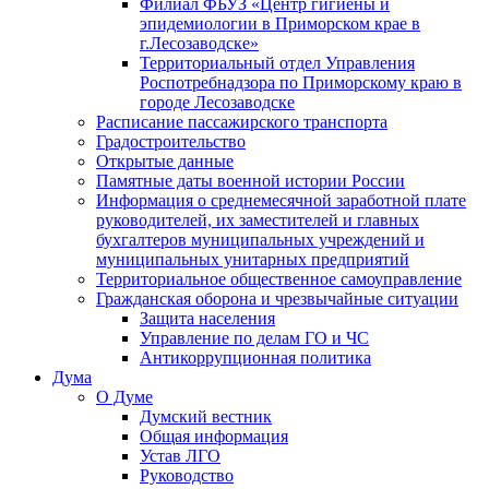
Филиал ФБУЗ «Центр гигиены и
эпидемиологии в Приморском крае в
г.Лесозаводске»
Территориальный отдел Управления
Роспотребнадзора по Приморскому краю в
городе Лесозаводске
Расписание пассажирского транспорта
Градостроительство
Открытые данные
Памятные даты военной истории России
Информация о среднемесячной заработной плате
руководителей, их заместителей и главных
бухгалтеров муниципальных учреждений и
муниципальных унитарных предприятий
Территориальное общественное самоуправление
Гражданская оборона и чрезвычайные ситуации
Защита населения
Управление по делам ГО и ЧС
Антикоррупционная политика
Дума
О Думе
Думский вестник
Общая информация
Устав ЛГО
Руководство