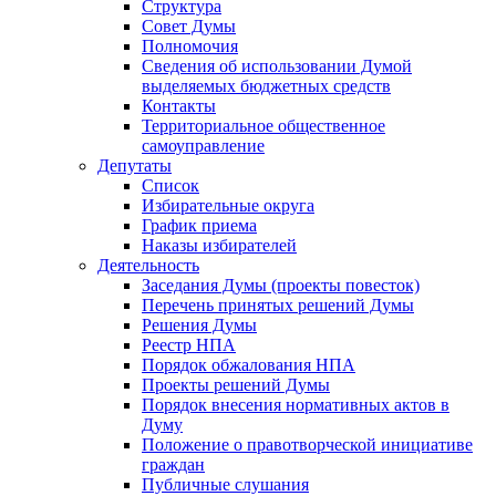
Структура
Совет Думы
Полномочия
Сведения об использовании Думой
выделяемых бюджетных средств
Контакты
Территориальное общественное
самоуправление
Депутаты
Список
Избирательные округа
График приема
Наказы избирателей
Деятельность
Заседания Думы (проекты повесток)
Перечень принятых решений Думы
Решения Думы
Реестр НПА
Порядок обжалования НПА
Проекты решений Думы
Порядок внесения нормативных актов в
Думу
Положение о правотворческой инициативе
граждан
Публичные слушания