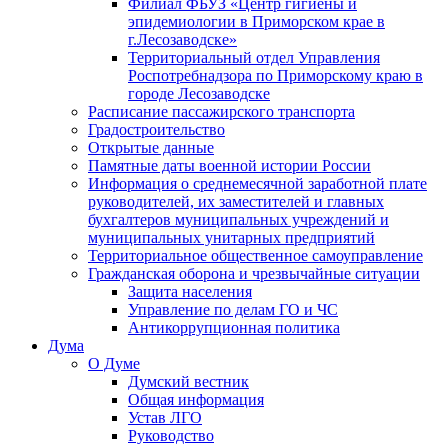
Филиал ФБУЗ «Центр гигиены и
эпидемиологии в Приморском крае в
г.Лесозаводске»
Территориальный отдел Управления
Роспотребнадзора по Приморскому краю в
городе Лесозаводске
Расписание пассажирского транспорта
Градостроительство
Открытые данные
Памятные даты военной истории России
Информация о среднемесячной заработной плате
руководителей, их заместителей и главных
бухгалтеров муниципальных учреждений и
муниципальных унитарных предприятий
Территориальное общественное самоуправление
Гражданская оборона и чрезвычайные ситуации
Защита населения
Управление по делам ГО и ЧС
Антикоррупционная политика
Дума
О Думе
Думский вестник
Общая информация
Устав ЛГО
Руководство