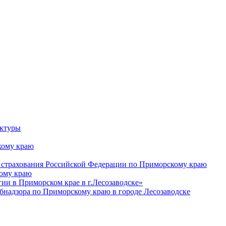
уктуры
ому краю
 страхования Российской Федерации по Приморскому краю
кому краю
и в Приморском крае в г.Лесозаводске»
бнадзора по Приморскому краю в городе Лесозаводске