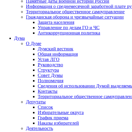
Памятные даты военной истории России
Информация о среднемесячной заработной плате р
Территориальное общественное самоуправление
Гражданская оборона и чрезвычайные ситуации
Защита населения
Управление по делам ГО и ЧС
Антикоррупционная политика
Дума
О Думе
Думский вестник
Общая информация
Устав ЛГО
Руководство
Структура
Совет Думы
Полномочия
Сведения об использовании Думой выделяем
Контакты
Территориальное общественное самоуправлен
Депутаты
Список
Избирательные округа
График приема
Наказы избирателей
Деятельность