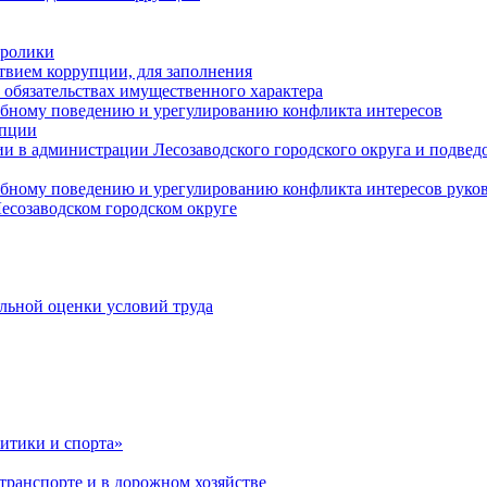
оролики
твием коррупции, для заполнения
и обязательствах имущественного характера
ебному поведению и урегулированию конфликта интересов
упции
и в администрации Лесозаводского городского округа и подве
ебному поведению и урегулированию конфликта интересов рук
есозаводском городском округе
льной оценки условий труда
итики и спорта»
ранспорте и в дорожном хозяйстве