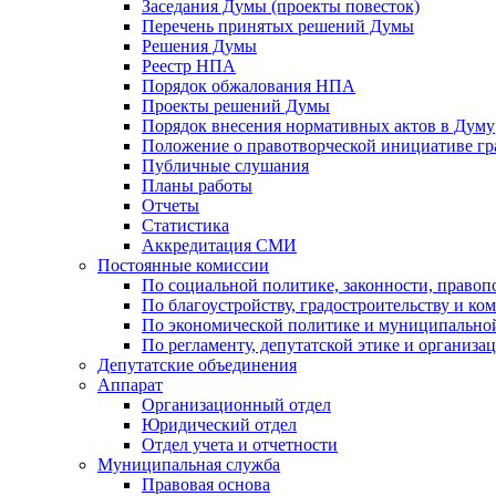
Заседания Думы (проекты повесток)
Перечень принятых решений Думы
Решения Думы
Реестр НПА
Порядок обжалования НПА
Проекты решений Думы
Порядок внесения нормативных актов в Думу
Положение о правотворческой инициативе г
Публичные слушания
Планы работы
Отчеты
Статистика
Аккредитация СМИ
Постоянные комиссии
По социальной политике, законности, правоп
По благоустройству, градостроительству и ко
По экономической политике и муниципально
По регламенту, депутатской этике и организ
Депутатские объединения
Аппарат
Организационный отдел
Юридический отдел
Отдел учета и отчетности
Муниципальная служба
Правовая основа