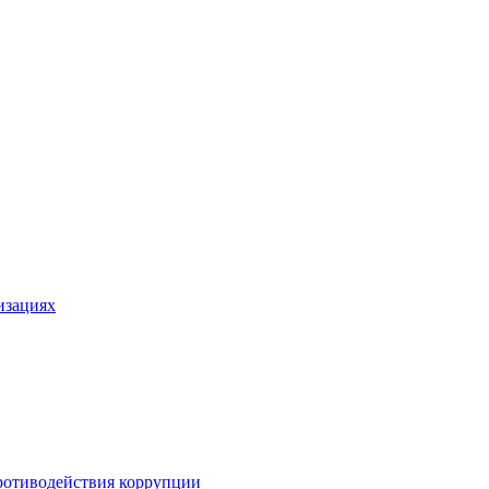
изациях
ротиводействия коррупции