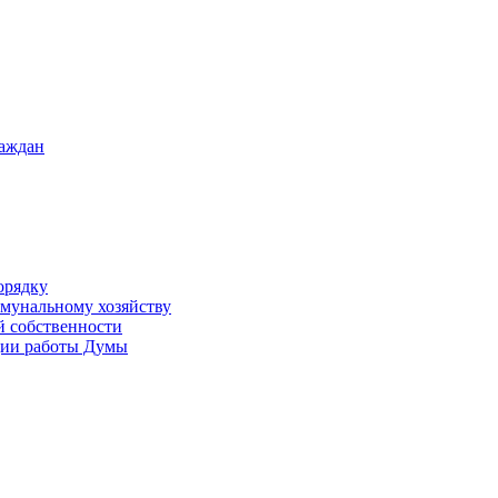
раждан
орядку
ммунальному хозяйству
й собственности
ации работы Думы