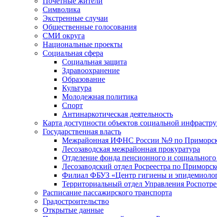
Почетные жители
Символика
Экстренные случаи
Общественные голосования
СМИ округа
Национальные проекты
Социальная сфера
Социальная защита
Здравоохранение
Образование
Культура
Молодежная политика
Спорт
Антинаркотическая деятельность
Карта доступности объектов социальной инфрастр
Государственная власть
Межрайонная ИФНС России №9 по Приморск
Лесозаводская межрайонная прокуратура
Отделение фонда пенсионного и социального
Лесозаводский отдел Росреестра по Приморс
Филиал ФБУЗ «Центр гигиены и эпидемиологи
Территориальный отдел Управления Роспотре
Расписание пассажирского транспорта
Градостроительство
Открытые данные