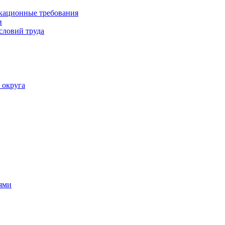
кационные требования
и
словий труда
 округа
ями