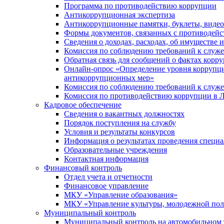
Программа по противодействию коррупции
Антикоррупционная экспертиза
Антикоррупционные памятки, буклеты, виде
Формы документов, связанных с противодейс
Сведения о доходах, расходах, об имуществе 
Комиссия по соблюдению требований к служ
Обратная связь для сообщений о фактах корр
Онлайн-опрос «Определение уровня коррупци
антикоррупционных мер»
Комиссия по соблюдению требований к служ
Комиссия по противодействию коррупции в Л
Кадровое обеспечение
Сведения о вакантных должностях
Порядок поступления на службу
Условия и результаты конкурсов
Информация о результатах проведения специа
Образовательные учреждения
Контактная информация
Финансовый контроль
Отдел учета и отчетности
Финансовое управление
МКУ «Управление образования»
МКУ «Управление культуры, молодежной пол
Муниципальный контроль
Муниципальный контроль на автомобильном т