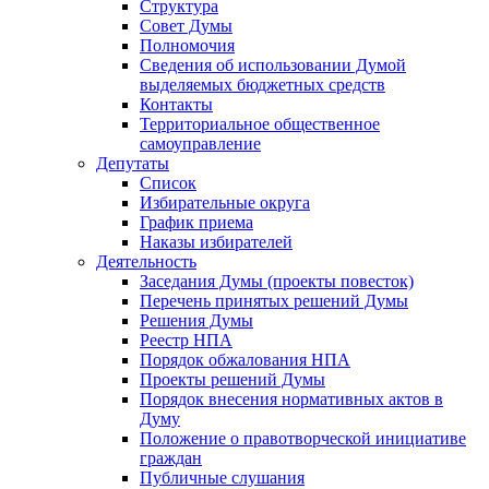
Структура
Совет Думы
Полномочия
Сведения об использовании Думой
выделяемых бюджетных средств
Контакты
Территориальное общественное
самоуправление
Депутаты
Список
Избирательные округа
График приема
Наказы избирателей
Деятельность
Заседания Думы (проекты повесток)
Перечень принятых решений Думы
Решения Думы
Реестр НПА
Порядок обжалования НПА
Проекты решений Думы
Порядок внесения нормативных актов в
Думу
Положение о правотворческой инициативе
граждан
Публичные слушания