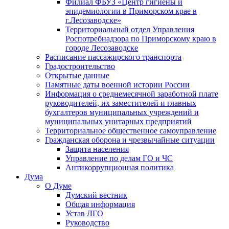
Филиал ФБУЗ «Центр гигиены и
эпидемиологии в Приморском крае в
г.Лесозаводске»
Территориальный отдел Управления
Роспотребнадзора по Приморскому краю в
городе Лесозаводске
Расписание пассажирского транспорта
Градостроительство
Открытые данные
Памятные даты военной истории России
Информация о среднемесячной заработной плате
руководителей, их заместителей и главных
бухгалтеров муниципальных учреждений и
муниципальных унитарных предприятий
Территориальное общественное самоуправление
Гражданская оборона и чрезвычайные ситуации
Защита населения
Управление по делам ГО и ЧС
Антикоррупционная политика
Дума
О Думе
Думский вестник
Общая информация
Устав ЛГО
Руководство