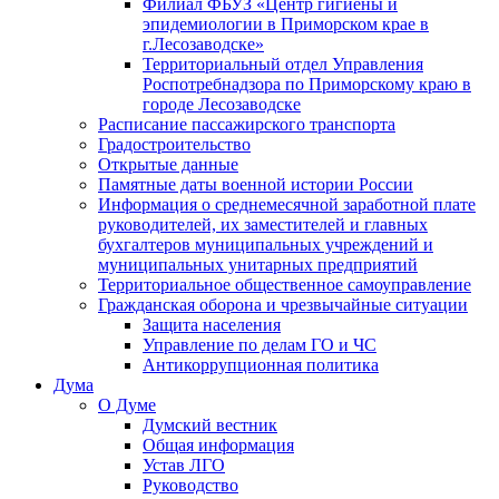
Филиал ФБУЗ «Центр гигиены и
эпидемиологии в Приморском крае в
г.Лесозаводске»
Территориальный отдел Управления
Роспотребнадзора по Приморскому краю в
городе Лесозаводске
Расписание пассажирского транспорта
Градостроительство
Открытые данные
Памятные даты военной истории России
Информация о среднемесячной заработной плате
руководителей, их заместителей и главных
бухгалтеров муниципальных учреждений и
муниципальных унитарных предприятий
Территориальное общественное самоуправление
Гражданская оборона и чрезвычайные ситуации
Защита населения
Управление по делам ГО и ЧС
Антикоррупционная политика
Дума
О Думе
Думский вестник
Общая информация
Устав ЛГО
Руководство