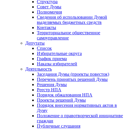
Структура
Совет Думы
Полномочия
Сведения об использовании Думой
выделяемых бюджетных средств
Контакты
Территориальное общественное
самоуправление
Депутаты
Список
Избирательные округа
График приема
Наказы избирателей
Деятельность
Заседания Думы (проекты повесток)
Перечень принятых решений Думы
Решения Думы
Реестр НПА
Порядок обжалования НПА
Проекты решений Думы
Порядок внесения нормативных актов в
Думу
Положение о правотворческой инициативе
граждан
Публичные слушания