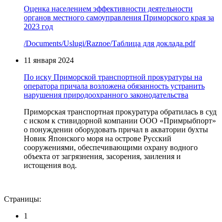
Оценка населением эффективности деятельности
органов местного самоуправления Приморского края за
2023 год
/Documents/Uslugi/Raznoe/Таблица для доклада.pdf
11 января 2024
По иску Приморской транспортной прокуратуры на
оператора причала возложена обязанность устранить
нарушения природоохранного законодательства
Приморская транспортная прокуратура обратилась в суд
с иском к стивидорной компании ООО «Примрыбпорт»
о понуждении оборудовать причал в акватории бухты
Новик Японского моря на острове Русский
сооружениями, обеспечивающими охрану водного
объекта от загрязнения, засорения, заиления и
истощения вод.
Страницы:
1