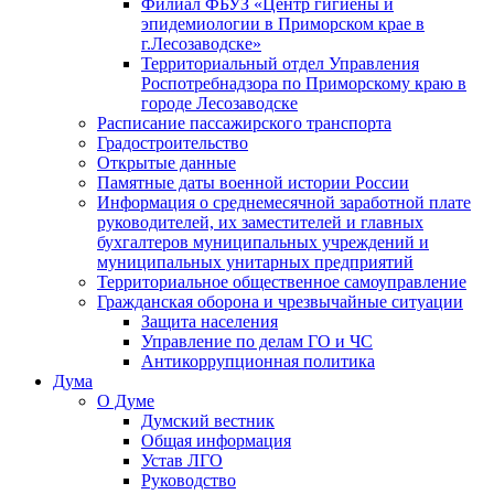
Филиал ФБУЗ «Центр гигиены и
эпидемиологии в Приморском крае в
г.Лесозаводске»
Территориальный отдел Управления
Роспотребнадзора по Приморскому краю в
городе Лесозаводске
Расписание пассажирского транспорта
Градостроительство
Открытые данные
Памятные даты военной истории России
Информация о среднемесячной заработной плате
руководителей, их заместителей и главных
бухгалтеров муниципальных учреждений и
муниципальных унитарных предприятий
Территориальное общественное самоуправление
Гражданская оборона и чрезвычайные ситуации
Защита населения
Управление по делам ГО и ЧС
Антикоррупционная политика
Дума
О Думе
Думский вестник
Общая информация
Устав ЛГО
Руководство