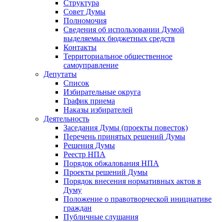
Структура
Совет Думы
Полномочия
Сведения об использовании Думой
выделяемых бюджетных средств
Контакты
Территориальное общественное
самоуправление
Депутаты
Список
Избирательные округа
График приема
Наказы избирателей
Деятельность
Заседания Думы (проекты повесток)
Перечень принятых решений Думы
Решения Думы
Реестр НПА
Порядок обжалования НПА
Проекты решений Думы
Порядок внесения нормативных актов в
Думу
Положение о правотворческой инициативе
граждан
Публичные слушания