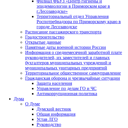
Филиал ФБУЗ «Центр гигиены и
эпидемиологии в Приморском крае в
г.Лесозаводске»
Территориальный отдел Управления
Роспотребнадзора по Приморскому краю в
городе Лесозаводске
Расписание пассажирского транспорта
Градостроительство
Открытые данные
Памятные даты военной истории России
Информация о среднемесячной заработной плате
руководителей, их заместителей и главных
бухгалтеров муниципальных учреждений и
муниципальных унитарных предприятий
Территориальное общественное самоуправление
Гражданская оборона и чрезвычайные ситуации
Защита населения
Управление по делам ГО и ЧС
Антикоррупционная политика
Дума
О Думе
Думский вестник
Общая информация
Устав ЛГО
Руководство