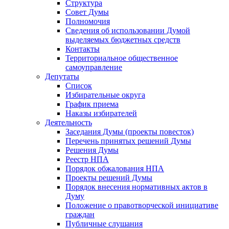
Структура
Совет Думы
Полномочия
Сведения об использовании Думой
выделяемых бюджетных средств
Контакты
Территориальное общественное
самоуправление
Депутаты
Список
Избирательные округа
График приема
Наказы избирателей
Деятельность
Заседания Думы (проекты повесток)
Перечень принятых решений Думы
Решения Думы
Реестр НПА
Порядок обжалования НПА
Проекты решений Думы
Порядок внесения нормативных актов в
Думу
Положение о правотворческой инициативе
граждан
Публичные слушания