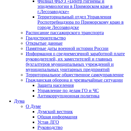
Филиал ФБУЗ «Центр гигиены и
эпидемиологии в Приморском крае в
г.Лесозаводске»
Территориальный отдел Управления
Роспотребнадзора по Приморскому краю в
городе Лесозаводске
Расписание пассажирского транспорта
Градостроительство
Открытые данные
Памятные даты военной истории России
Информация о среднемесячной заработной плате
руководителей, их заместителей и главных
бухгалтеров муниципальных учреждений и
муниципальных унитарных предприятий
Территориальное общественное самоуправление
Гражданская оборона и чрезвычайные ситуации
Защита населения
Управление по делам ГО и ЧС
Антикоррупционная политика
Дума
О Думе
Думский вестник
Общая информация
Устав ЛГО
Руководство