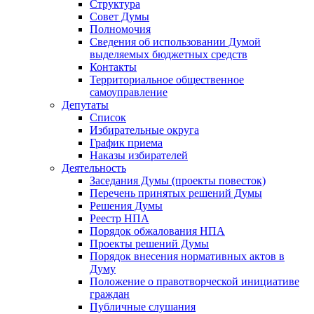
Структура
Совет Думы
Полномочия
Сведения об использовании Думой
выделяемых бюджетных средств
Контакты
Территориальное общественное
самоуправление
Депутаты
Список
Избирательные округа
График приема
Наказы избирателей
Деятельность
Заседания Думы (проекты повесток)
Перечень принятых решений Думы
Решения Думы
Реестр НПА
Порядок обжалования НПА
Проекты решений Думы
Порядок внесения нормативных актов в
Думу
Положение о правотворческой инициативе
граждан
Публичные слушания