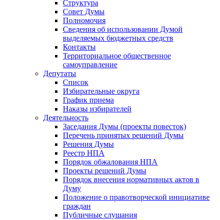
Структура
Совет Думы
Полномочия
Сведения об использовании Думой
выделяемых бюджетных средств
Контакты
Территориальное общественное
самоуправление
Депутаты
Список
Избирательные округа
График приема
Наказы избирателей
Деятельность
Заседания Думы (проекты повесток)
Перечень принятых решений Думы
Решения Думы
Реестр НПА
Порядок обжалования НПА
Проекты решений Думы
Порядок внесения нормативных актов в
Думу
Положение о правотворческой инициативе
граждан
Публичные слушания