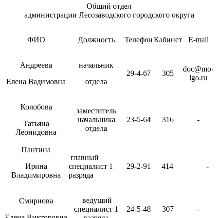
Общий отдел
администрации Лесозаводского городского округа
ФИО
Должность
Телефон
Кабинет
E-mail
Андреева
начальник
doc@mo-
29-4-67
305
lgo.ru
Елена Вадимовна
отдела
Колобова
заместитель
начальника
23-5-64
316
-
Татьяна
отдела
Леонидовна
Пантина
главный
Ирина
специалист 1
29-2-91
414
-
Владимировна
разряда
ведущий
Смирнова
специалист 1
24-5-48
307
-
Елена Викторовна
разряда