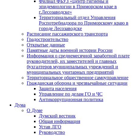
Филиал ФБУЗ «Центр гигиены и
эпидемиологии в Приморском крае в
г.Лесозаводске»
Территориальный отдел Управления
Роспотребнадзора по Приморскому краю в
городе Лесозаводске
Расписание пассажирского транспорта
Градостроительство
Открытые данные
Памятные даты военной истории России
Информация о среднемесячной заработной плате
руководителей, их заместителей и главных
бухгалтеров муниципальных учреждений и
муниципальных унитарных предприятий
Территориальное общественное самоуправление
Гражданская оборона и чрезвычайные ситуации
Защита населения
Управление по делам ГО и ЧС
Антикоррупционная политика
Дума
О Думе
Думский вестник
Общая информация
Устав ЛГО
Руководство