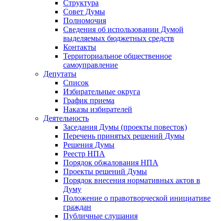
Структура
Совет Думы
Полномочия
Сведения об использовании Думой
выделяемых бюджетных средств
Контакты
Территориальное общественное
самоуправление
Депутаты
Список
Избирательные округа
График приема
Наказы избирателей
Деятельность
Заседания Думы (проекты повесток)
Перечень принятых решений Думы
Решения Думы
Реестр НПА
Порядок обжалования НПА
Проекты решений Думы
Порядок внесения нормативных актов в
Думу
Положение о правотворческой инициативе
граждан
Публичные слушания