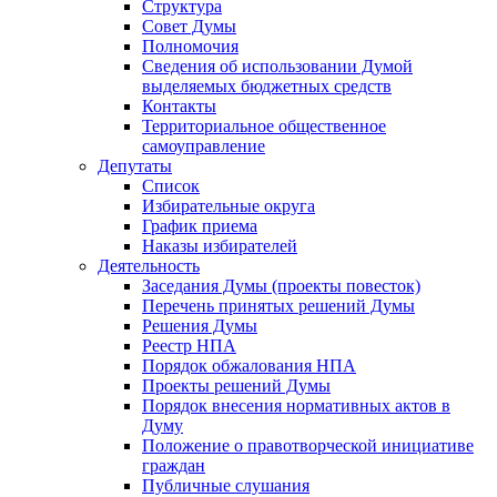
Структура
Совет Думы
Полномочия
Сведения об использовании Думой
выделяемых бюджетных средств
Контакты
Территориальное общественное
самоуправление
Депутаты
Список
Избирательные округа
График приема
Наказы избирателей
Деятельность
Заседания Думы (проекты повесток)
Перечень принятых решений Думы
Решения Думы
Реестр НПА
Порядок обжалования НПА
Проекты решений Думы
Порядок внесения нормативных актов в
Думу
Положение о правотворческой инициативе
граждан
Публичные слушания