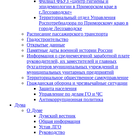
Филиал ФБУЗ «Центр гигиены и
эпидемиологии в Приморском крае в
г.Лесозаводске»
Территориальный отдел Управления
Роспотребнадзора по Приморскому краю в
городе Лесозаводске
Расписание пассажирского транспорта
Градостроительство
Открытые данные
Памятные даты военной истории России
Информация о среднемесячной заработной плате
руководителей, их заместителей и главных
бухгалтеров муниципальных учреждений и
муниципальных унитарных предприятий
Территориальное общественное самоуправление
Гражданская оборона и чрезвычайные ситуации
Защита населения
Управление по делам ГО и ЧС
Антикоррупционная политика
Дума
О Думе
Думский вестник
Общая информация
Устав ЛГО
Руководство