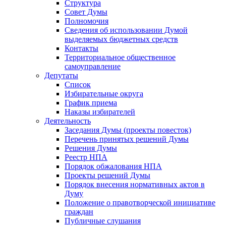
Структура
Совет Думы
Полномочия
Сведения об использовании Думой
выделяемых бюджетных средств
Контакты
Территориальное общественное
самоуправление
Депутаты
Список
Избирательные округа
График приема
Наказы избирателей
Деятельность
Заседания Думы (проекты повесток)
Перечень принятых решений Думы
Решения Думы
Реестр НПА
Порядок обжалования НПА
Проекты решений Думы
Порядок внесения нормативных актов в
Думу
Положение о правотворческой инициативе
граждан
Публичные слушания