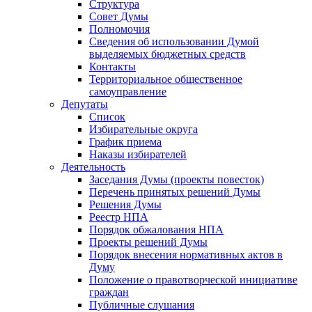
Структура
Совет Думы
Полномочия
Сведения об использовании Думой
выделяемых бюджетных средств
Контакты
Территориальное общественное
самоуправление
Депутаты
Список
Избирательные округа
График приема
Наказы избирателей
Деятельность
Заседания Думы (проекты повесток)
Перечень принятых решений Думы
Решения Думы
Реестр НПА
Порядок обжалования НПА
Проекты решений Думы
Порядок внесения нормативных актов в
Думу
Положение о правотворческой инициативе
граждан
Публичные слушания