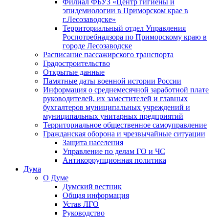
Филиал ФБУЗ «Центр гигиены и
эпидемиологии в Приморском крае в
г.Лесозаводске»
Территориальный отдел Управления
Роспотребнадзора по Приморскому краю в
городе Лесозаводске
Расписание пассажирского транспорта
Градостроительство
Открытые данные
Памятные даты военной истории России
Информация о среднемесячной заработной плате
руководителей, их заместителей и главных
бухгалтеров муниципальных учреждений и
муниципальных унитарных предприятий
Территориальное общественное самоуправление
Гражданская оборона и чрезвычайные ситуации
Защита населения
Управление по делам ГО и ЧС
Антикоррупционная политика
Дума
О Думе
Думский вестник
Общая информация
Устав ЛГО
Руководство